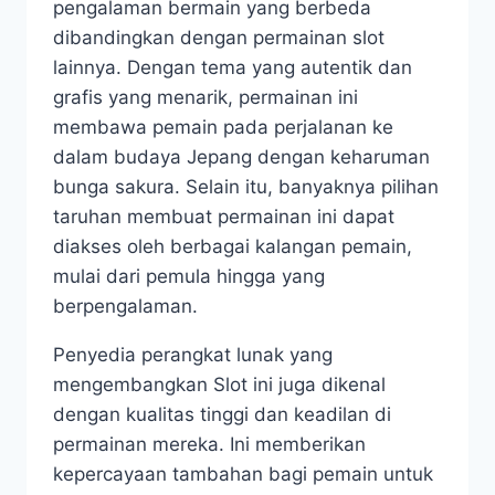
pengalaman bermain yang berbeda
dibandingkan dengan permainan slot
lainnya. Dengan tema yang autentik dan
grafis yang menarik, permainan ini
membawa pemain pada perjalanan ke
dalam budaya Jepang dengan keharuman
bunga sakura. Selain itu, banyaknya pilihan
taruhan membuat permainan ini dapat
diakses oleh berbagai kalangan pemain,
mulai dari pemula hingga yang
berpengalaman.
Penyedia perangkat lunak yang
mengembangkan Slot ini juga dikenal
dengan kualitas tinggi dan keadilan di
permainan mereka. Ini memberikan
kepercayaan tambahan bagi pemain untuk