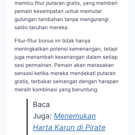
memicu fitur putaran gratis, yang memberi
pemain kesempatan untuk memutar
gulungan tambahan tanpa mengurangi
saldo taruhan mereka.
Fitur-fitur bonus ini tidak hanya
meningkatkan potensi kemenangan, tetapi
juga menambah kesenangan dalam setiap
sesi permainan. Pemain akan merasakan
sensasi ketika mereka mendekati putaran
gratis, terbakar semangat dengan harapan
meraih kombinasi yang beruntung.
Baca
Juga:
Menemukan
Harta Karun di Pirate