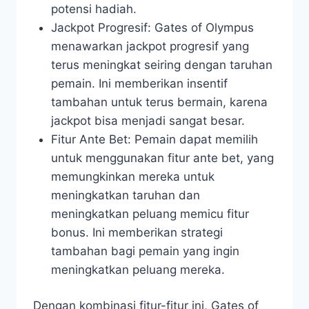
potensi hadiah.
Jackpot Progresif: Gates of Olympus
menawarkan jackpot progresif yang
terus meningkat seiring dengan taruhan
pemain. Ini memberikan insentif
tambahan untuk terus bermain, karena
jackpot bisa menjadi sangat besar.
Fitur Ante Bet: Pemain dapat memilih
untuk menggunakan fitur ante bet, yang
memungkinkan mereka untuk
meningkatkan taruhan dan
meningkatkan peluang memicu fitur
bonus. Ini memberikan strategi
tambahan bagi pemain yang ingin
meningkatkan peluang mereka.
Dengan kombinasi fitur-fitur ini, Gates of