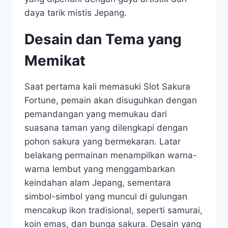
daya tarik mistis Jepang.
Desain dan Tema yang
Memikat
Saat pertama kali memasuki Slot Sakura
Fortune, pemain akan disuguhkan dengan
pemandangan yang memukau dari
suasana taman yang dilengkapi dengan
pohon sakura yang bermekaran. Latar
belakang permainan menampilkan warna-
warna lembut yang menggambarkan
keindahan alam Jepang, sementara
simbol-simbol yang muncul di gulungan
mencakup ikon tradisional, seperti samurai,
koin emas, dan bunga sakura. Desain yang