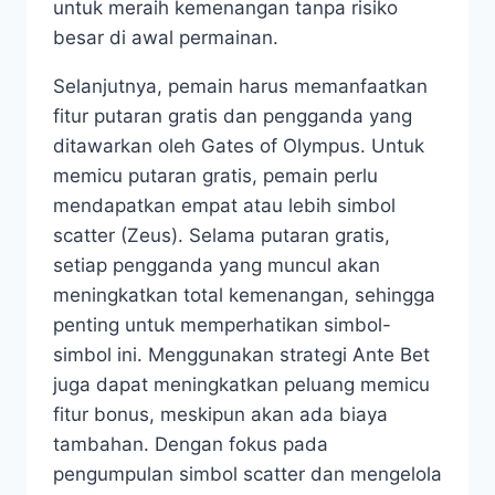
untuk meraih kemenangan tanpa risiko
besar di awal permainan.
Selanjutnya, pemain harus memanfaatkan
fitur putaran gratis dan pengganda yang
ditawarkan oleh Gates of Olympus. Untuk
memicu putaran gratis, pemain perlu
mendapatkan empat atau lebih simbol
scatter (Zeus). Selama putaran gratis,
setiap pengganda yang muncul akan
meningkatkan total kemenangan, sehingga
penting untuk memperhatikan simbol-
simbol ini. Menggunakan strategi Ante Bet
juga dapat meningkatkan peluang memicu
fitur bonus, meskipun akan ada biaya
tambahan. Dengan fokus pada
pengumpulan simbol scatter dan mengelola