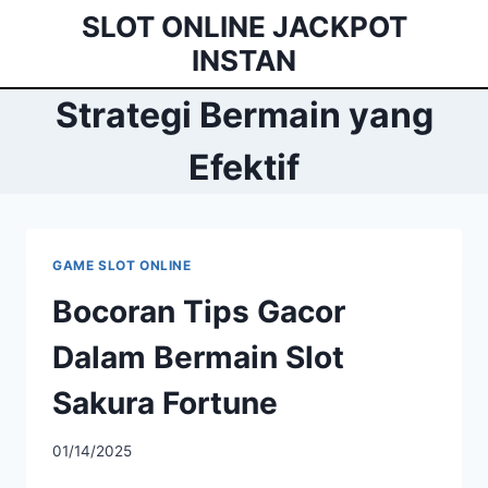
Skip
SLOT ONLINE JACKPOT
to
INSTAN
content
Strategi Bermain yang
Efektif
GAME SLOT ONLINE
Bocoran Tips Gacor
Dalam Bermain Slot
Sakura Fortune
01/14/2025