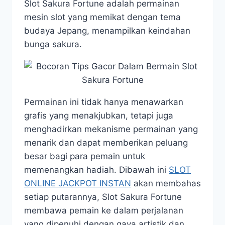
Slot Sakura Fortune adalah permainan
mesin slot yang memikat dengan tema
budaya Jepang, menampilkan keindahan
bunga sakura.
Permainan ini tidak hanya menawarkan
grafis yang menakjubkan, tetapi juga
menghadirkan mekanisme permainan yang
menarik dan dapat memberikan peluang
besar bagi para pemain untuk
memenangkan hadiah. Dibawah ini
SLOT
ONLINE JACKPOT INSTAN
akan membahas
setiap putarannya, Slot Sakura Fortune
membawa pemain ke dalam perjalanan
yang dipenuhi dengan gaya artistik dan