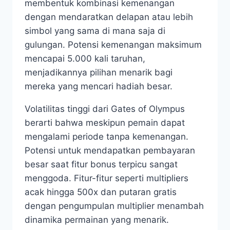
membentuk kombinasi kemenangan
dengan mendaratkan delapan atau lebih
simbol yang sama di mana saja di
gulungan. Potensi kemenangan maksimum
mencapai 5.000 kali taruhan,
menjadikannya pilihan menarik bagi
mereka yang mencari hadiah besar.
Volatilitas tinggi dari Gates of Olympus
berarti bahwa meskipun pemain dapat
mengalami periode tanpa kemenangan.
Potensi untuk mendapatkan pembayaran
besar saat fitur bonus terpicu sangat
menggoda. Fitur-fitur seperti multipliers
acak hingga 500x dan putaran gratis
dengan pengumpulan multiplier menambah
dinamika permainan yang menarik.