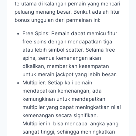
terutama di kalangan pemain yang mencari
peluang menang besar. Berikut adalah fitur
bonus unggulan dari permainan ini:
Free Spins: Pemain dapat memicu fitur
free spins dengan mendapatkan tiga
atau lebih simbol scatter. Selama free
spins, semua kemenangan akan
dikalikan, memberikan kesempatan
untuk meraih jackpot yang lebih besar.
Multiplier: Setiap kali pemain
mendapatkan kemenangan, ada
kemungkinan untuk mendapatkan
multiplier yang dapat meningkatkan nilai
kemenangan secara signifikan.
Multiplier ini bisa mencapai angka yang
sangat tinggi, sehingga meningkatkan