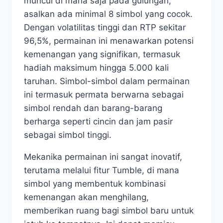
muncul di mana saja pada gulungan,
asalkan ada minimal 8 simbol yang cocok.
Dengan volatilitas tinggi dan RTP sekitar
96,5%, permainan ini menawarkan potensi
kemenangan yang signifikan, termasuk
hadiah maksimum hingga 5.000 kali
taruhan. Simbol-simbol dalam permainan
ini termasuk permata berwarna sebagai
simbol rendah dan barang-barang
berharga seperti cincin dan jam pasir
sebagai simbol tinggi.
Mekanika permainan ini sangat inovatif,
terutama melalui fitur Tumble, di mana
simbol yang membentuk kombinasi
kemenangan akan menghilang,
memberikan ruang bagi simbol baru untuk