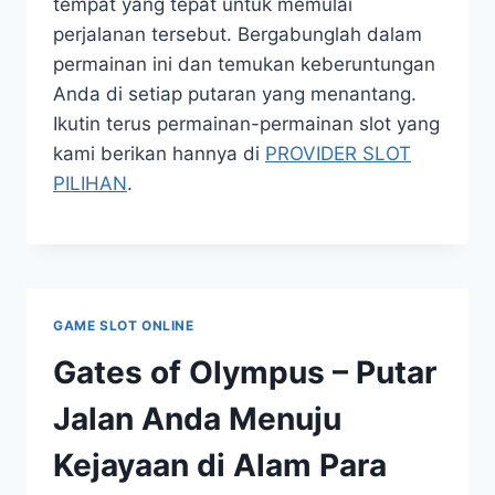
tempat yang tepat untuk memulai
perjalanan tersebut. Bergabunglah dalam
permainan ini dan temukan keberuntungan
Anda di setiap putaran yang menantang.
Ikutin terus permainan-permainan slot yang
kami berikan hannya di
PROVIDER SLOT
PILIHAN
.
GAME SLOT ONLINE
Gates of Olympus – Putar
Jalan Anda Menuju
Kejayaan di Alam Para