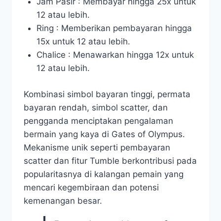
Jam Pasir : Membayar hingga 25x untuk
12 atau lebih.
Ring : Memberikan pembayaran hingga
15x untuk 12 atau lebih.
Chalice : Menawarkan hingga 12x untuk
12 atau lebih.
Kombinasi simbol bayaran tinggi, permata
bayaran rendah, simbol scatter, dan
pengganda menciptakan pengalaman
bermain yang kaya di Gates of Olympus.
Mekanisme unik seperti pembayaran
scatter dan fitur Tumble berkontribusi pada
popularitasnya di kalangan pemain yang
mencari kegembiraan dan potensi
kemenangan besar.