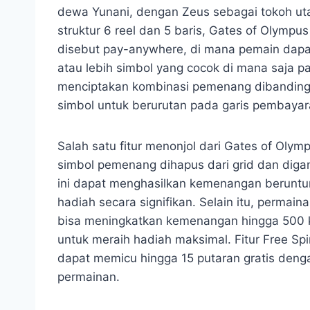
dewa Yunani, dengan Zeus sebagai tokoh ut
struktur 6 reel dan 5 baris, Gates of Olym
disebut pay-anywhere, di mana pemain da
atau lebih simbol yang cocok di mana saja pad
menciptakan kombinasi pemenang dibandingk
simbol untuk berurutan pada garis pembayara
Salah satu fitur menonjol dari Gates of Ol
simbol pemenang dihapus dari grid dan digant
ini dapat menghasilkan kemenangan beruntu
hadiah secara signifikan. Selain itu, permaina
bisa meningkatkan kemenangan hingga 500 ka
untuk meraih hadiah maksimal. Fitur Free Sp
dapat memicu hingga 15 putaran gratis deng
permainan.