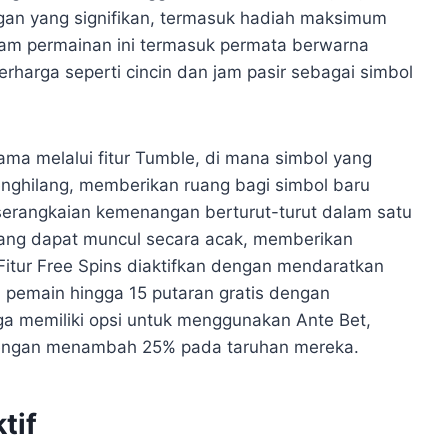
an yang signifikan, termasuk hadiah maksimum
alam permainan ini termasuk permata berwarna
harga seperti cincin dan jam pasir sebagai simbol
tama melalui fitur Tumble, di mana simbol yang
hilang, memberikan ruang bagi simbol baru
 serangkaian kemenangan berturut-turut dalam satu
s yang dapat muncul secara acak, memberikan
tur Free Spins diaktifkan dengan mendaratkan
 pemain hingga 15 putaran gratis dengan
a memiliki opsi untuk menggunakan Ante Bet,
dengan menambah 25% pada taruhan mereka.
tif