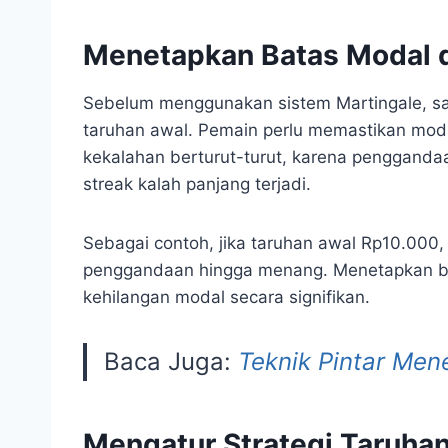
Menetapkan Batas Modal 
Sebelum menggunakan sistem Martingale, s
taruhan awal. Pemain perlu memastikan moda
kekalahan berturut-turut, karena pengganda
streak kalah panjang terjadi.
Sebagai contoh, jika taruhan awal Rp10.000
penggandaan hingga menang. Menetapkan ba
kehilangan modal secara signifikan.
Baca Juga:
Teknik Pintar Men
Mengatur Strategi Taruha