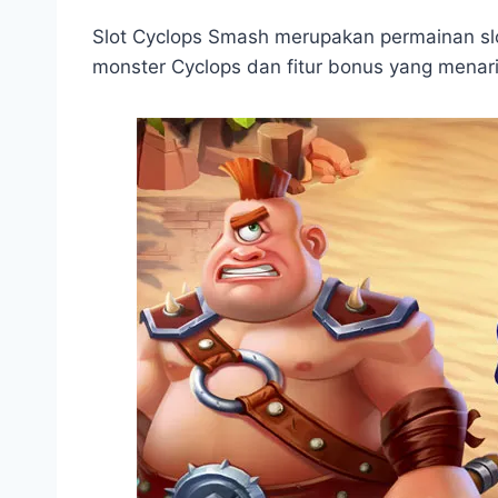
h
a
e
e
k
i
a
c
s
l
y
n
Slot Cyclops Smash merupakan permainan s
t
e
s
e
p
e
monster Cyclops dan fitur bonus yang menari
s
b
e
g
e
A
o
n
r
p
o
g
a
p
k
e
m
r