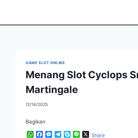
Skip
to
content
GAME SLOT ONLINE
Menang Slot Cyclops 
Martingale
12/14/2025
Bagikan
W
F
M
T
S
L
X
Share