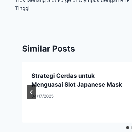
Tips Menang Slot Forge of Olympus dengan RTP
navigation
Tinggi
Similar Posts
Strategi Cerdas untuk
Menguasai Slot Japanese Mask
04/17/2025