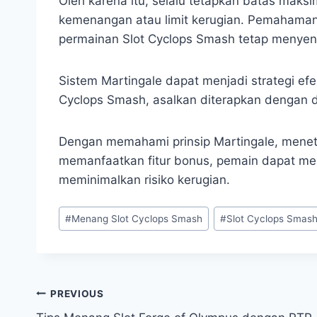
Oleh karena itu, selalu tetapkan batas maksi
kemenangan atau limit kerugian. Pemahaman r
permainan Slot Cyclops Smash tetap menyena
Sistem Martingale dapat menjadi strategi ef
Cyclops Smash, asalkan diterapkan dengan di
Dengan memahami prinsip Martingale, menet
memanfaatkan fitur bonus, pemain dapat m
meminimalkan risiko kerugian.
Post
#
Menang Slot Cyclops Smash
#
Slot Cyclops Smas
Tags:
Post
PREVIOUS