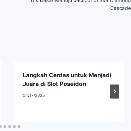
Trik Dasar Menuju Jackpot di Slot Diamond
Cascade
Langkah Cerdas untuk Menjadi
Juara di Slot Poseidon
04/17/2025