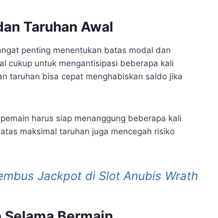
dan Taruhan Awal
angat penting menentukan batas modal dan
l cukup untuk mengantisipasi beberapa kali
an taruhan bisa cepat menghabiskan saldo jika
, pemain harus siap menanggung beberapa kali
tas maksimal taruhan juga mencegah risiko
embus Jackpot di Slot Anubis Wrath
n Selama Bermain