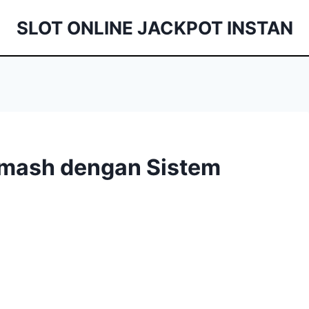
SLOT ONLINE JACKPOT INSTAN
Smash dengan Sistem