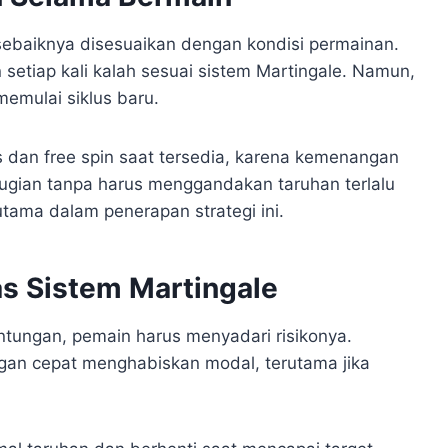
 sebaiknya disesuaikan dengan kondisi permainan.
 setiap kali kalah sesuai sistem Martingale. Namun,
memulai siklus baru.
s dan free spin saat tersedia, karena kemenangan
ugian tanpa harus menggandakan taruhan terlalu
 utama dalam penerapan strategi ini.
s Sistem Martingale
ntungan, pemain harus menyadari risikonya.
gan cepat menghabiskan modal, terutama jika