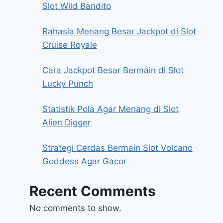
Slot Wild Bandito
Rahasia Menang Besar Jackpot di Slot
Cruise Royale
Cara Jackpot Besar Bermain di Slot
Lucky Punch
Statistik Pola Agar Menang di Slot
Alien Digger
Strategi Cerdas Bermain Slot Volcano
Goddess Agar Gacor
Recent Comments
No comments to show.