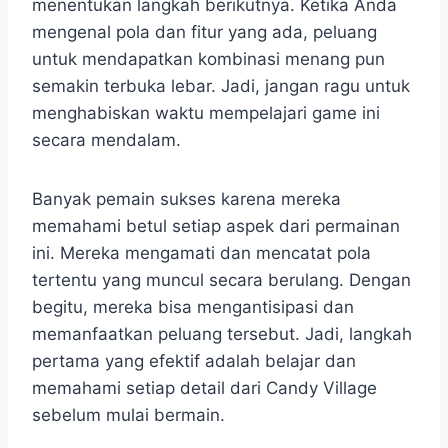
menentukan langkah berikutnya. Ketika Anda
mengenal pola dan fitur yang ada, peluang
untuk mendapatkan kombinasi menang pun
semakin terbuka lebar. Jadi, jangan ragu untuk
menghabiskan waktu mempelajari game ini
secara mendalam.
Banyak pemain sukses karena mereka
memahami betul setiap aspek dari permainan
ini. Mereka mengamati dan mencatat pola
tertentu yang muncul secara berulang. Dengan
begitu, mereka bisa mengantisipasi dan
memanfaatkan peluang tersebut. Jadi, langkah
pertama yang efektif adalah belajar dan
memahami setiap detail dari Candy Village
sebelum mulai bermain.