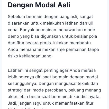
Dengan Modal Asli
Sebelum bermain dengan uang asli, sangat
disarankan untuk melakukan latihan dan uji
coba. Banyak permainan menawarkan mode
demo yang bisa digunakan untuk belajar pola
dan fitur secara gratis. Ini akan membantu
Anda memahami mekanisme permainan tanpa
risiko kehilangan uang.
Latihan ini sangat penting agar Anda merasa
lebih percaya diri saat bermain dengan modal
sesungguhnya. Dengan menguasai teknik dan
strategi dari mode percobaan, peluang menang
akan lebih besar saat bermain di kondisi nyata.
Jadi, jangan ragu untuk memanfaatkan fitur