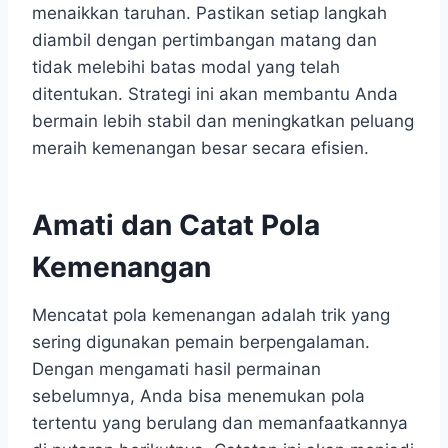
menaikkan taruhan. Pastikan setiap langkah
diambil dengan pertimbangan matang dan
tidak melebihi batas modal yang telah
ditentukan. Strategi ini akan membantu Anda
bermain lebih stabil dan meningkatkan peluang
meraih kemenangan besar secara efisien.
Amati dan Catat Pola
Kemenangan
Mencatat pola kemenangan adalah trik yang
sering digunakan pemain berpengalaman.
Dengan mengamati hasil permainan
sebelumnya, Anda bisa menemukan pola
tertentu yang berulang dan memanfaatkannya