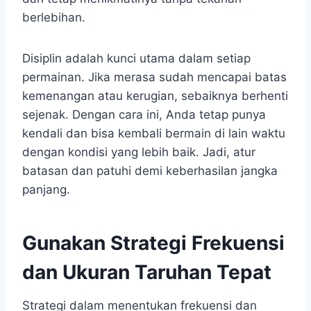
berlebihan.
Disiplin adalah kunci utama dalam setiap
permainan. Jika merasa sudah mencapai batas
kemenangan atau kerugian, sebaiknya berhenti
sejenak. Dengan cara ini, Anda tetap punya
kendali dan bisa kembali bermain di lain waktu
dengan kondisi yang lebih baik. Jadi, atur
batasan dan patuhi demi keberhasilan jangka
panjang.
Gunakan Strategi Frekuensi
dan Ukuran Taruhan Tepat
Strategi dalam menentukan frekuensi dan