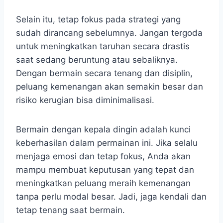
Selain itu, tetap fokus pada strategi yang
sudah dirancang sebelumnya. Jangan tergoda
untuk meningkatkan taruhan secara drastis
saat sedang beruntung atau sebaliknya.
Dengan bermain secara tenang dan disiplin,
peluang kemenangan akan semakin besar dan
risiko kerugian bisa diminimalisasi.
Bermain dengan kepala dingin adalah kunci
keberhasilan dalam permainan ini. Jika selalu
menjaga emosi dan tetap fokus, Anda akan
mampu membuat keputusan yang tepat dan
meningkatkan peluang meraih kemenangan
tanpa perlu modal besar. Jadi, jaga kendali dan
tetap tenang saat bermain.