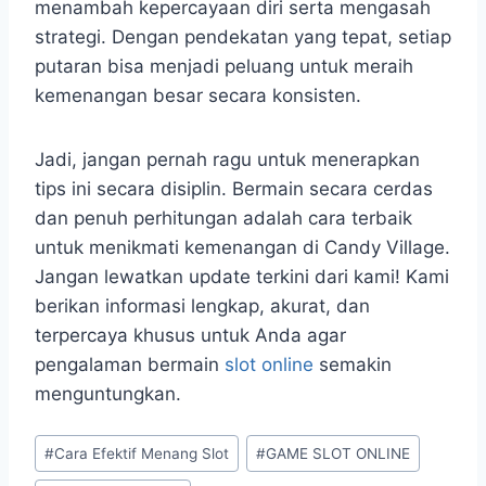
menambah kepercayaan diri serta mengasah
strategi. Dengan pendekatan yang tepat, setiap
putaran bisa menjadi peluang untuk meraih
kemenangan besar secara konsisten.
Jadi, jangan pernah ragu untuk menerapkan
tips ini secara disiplin. Bermain secara cerdas
dan penuh perhitungan adalah cara terbaik
untuk menikmati kemenangan di Candy Village.
Jangan lewatkan update terkini dari kami! Kami
berikan informasi lengkap, akurat, dan
terpercaya khusus untuk Anda agar
pengalaman bermain
slot online
semakin
menguntungkan.
Post
#
Cara Efektif Menang Slot
#
GAME SLOT ONLINE
Tags: