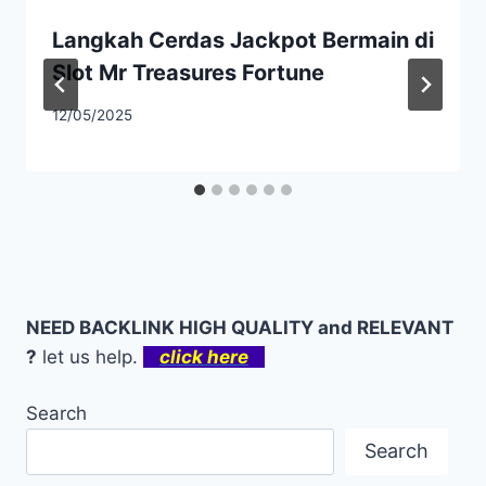
Langkah Cerdas Jackpot Bermain di
Slot Mr Treasures Fortune
12/05/2025
NEED BACKLINK HIGH QUALITY and RELEVANT
?
let us help.
click here
Search
Search