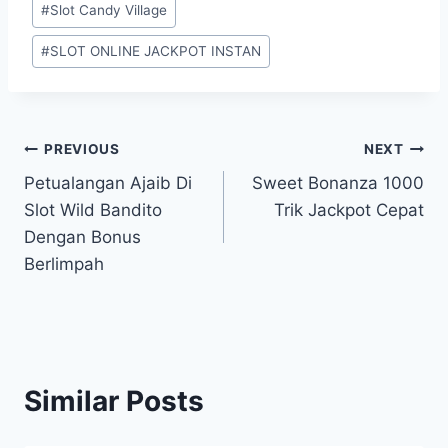
#
Slot Candy Village
#
SLOT ONLINE JACKPOT INSTAN
Post
PREVIOUS
NEXT
Petualangan Ajaib Di
Sweet Bonanza 1000
navigation
Slot Wild Bandito
Trik Jackpot Cepat
Dengan Bonus
Berlimpah
Similar Posts