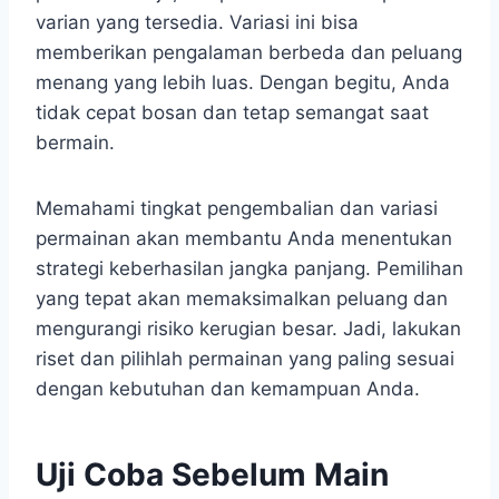
varian yang tersedia. Variasi ini bisa
memberikan pengalaman berbeda dan peluang
menang yang lebih luas. Dengan begitu, Anda
tidak cepat bosan dan tetap semangat saat
bermain.
Memahami tingkat pengembalian dan variasi
permainan akan membantu Anda menentukan
strategi keberhasilan jangka panjang. Pemilihan
yang tepat akan memaksimalkan peluang dan
mengurangi risiko kerugian besar. Jadi, lakukan
riset dan pilihlah permainan yang paling sesuai
dengan kebutuhan dan kemampuan Anda.
Uji Coba Sebelum Main