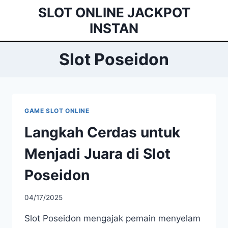
Skip
SLOT ONLINE JACKPOT
to
INSTAN
content
Slot Poseidon
GAME SLOT ONLINE
Langkah Cerdas untuk
Menjadi Juara di Slot
Poseidon
04/17/2025
Slot Poseidon mengajak pemain menyelam