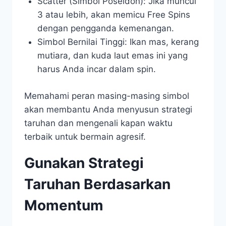
Scatter (Simbol Poseidon): Jika muncul
3 atau lebih, akan memicu Free Spins
dengan pengganda kemenangan.
Simbol Bernilai Tinggi: Ikan mas, kerang
mutiara, dan kuda laut emas ini yang
harus Anda incar dalam spin.
Memahami peran masing-masing simbol
akan membantu Anda menyusun strategi
taruhan dan mengenali kapan waktu
terbaik untuk bermain agresif.
Gunakan Strategi
Taruhan Berdasarkan
Momentum