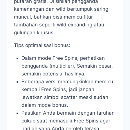
putaran gratis. Di sinilah pengganda
kemenangan dan wild bertumpuk sering
muncul, bahkan bisa memicu fitur
tambahan seperti wild expanding atau
gulungan khusus.
Tips optimalisasi bonus:
Dalam mode Free Spins, perhatikan
pengganda (multiplier). Semakin besar,
semakin potensial hasilnya.
Beberapa versi memungkinkan memicu
kembali Free Spins, jadi jangan
lewatkan simbol scatter meski sudah
dalam mode bonus.
Pastikan Anda bermain dengan taruhan
cukup saat memasuki Free Spins agar
hadiah yang Anda peroleh terasa