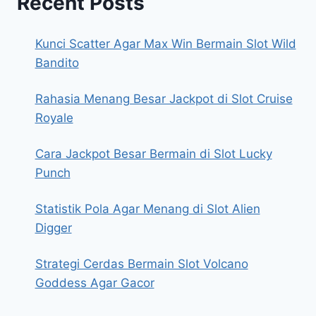
Recent Posts
Kunci Scatter Agar Max Win Bermain Slot Wild
Bandito
Rahasia Menang Besar Jackpot di Slot Cruise
Royale
Cara Jackpot Besar Bermain di Slot Lucky
Punch
Statistik Pola Agar Menang di Slot Alien
Digger
Strategi Cerdas Bermain Slot Volcano
Goddess Agar Gacor