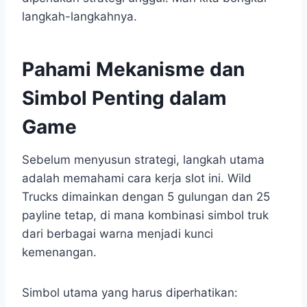
langkah-langkahnya.
Pahami Mekanisme dan
Simbol Penting dalam
Game
Sebelum menyusun strategi, langkah utama
adalah memahami cara kerja slot ini. Wild
Trucks dimainkan dengan 5 gulungan dan 25
payline tetap, di mana kombinasi simbol truk
dari berbagai warna menjadi kunci
kemenangan.
Simbol utama yang harus diperhatikan: