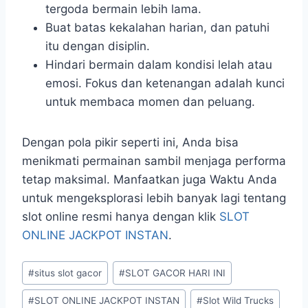
tergoda bermain lebih lama.
Buat batas kekalahan harian, dan patuhi
itu dengan disiplin.
Hindari bermain dalam kondisi lelah atau
emosi. Fokus dan ketenangan adalah kunci
untuk membaca momen dan peluang.
Dengan pola pikir seperti ini, Anda bisa
menikmati permainan sambil menjaga performa
tetap maksimal. Manfaatkan juga Waktu Anda
untuk mengeksplorasi lebih banyak lagi tentang
slot online resmi hanya dengan klik
SLOT
ONLINE JACKPOT INSTAN
.
Post
#
situs slot gacor
#
SLOT GACOR HARI INI
Tags:
#
SLOT ONLINE JACKPOT INSTAN
#
Slot Wild Trucks