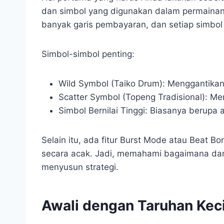
dan simbol yang digunakan dalam permaina
banyak garis pembayaran, dan setiap simbol 
Simbol-simbol penting:
Wild Symbol (Taiko Drum): Menggantika
Scatter Symbol (Topeng Tradisional): Mem
Simbol Bernilai Tinggi: Biasanya berupa
Selain itu, ada fitur Burst Mode atau Beat
secara acak. Jadi, memahami bagaimana dan k
menyusun strategi.
Awali dengan Taruhan Keci