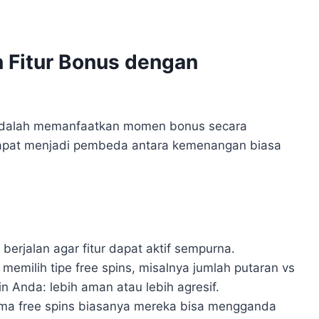
n Fitur Bonus dengan
 adalah memanfaatkan momen bonus secara
a dapat menjadi pembeda antara kemenangan biasa
berjalan agar fitur dapat aktif sempurna.
emilih tipe free spins, misalnya jumlah putaran vs
in Anda: lebih aman atau lebih agresif.
ama free spins biasanya mereka bisa mengganda