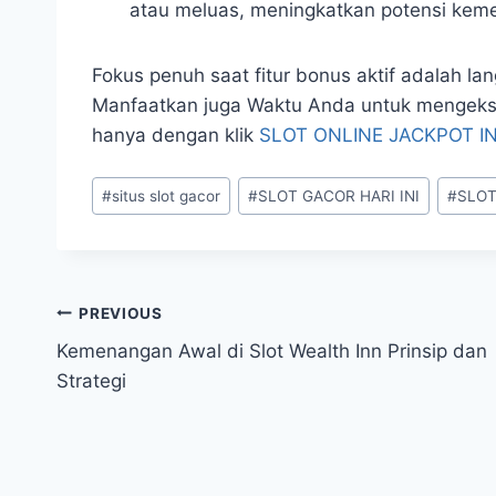
atau meluas, meningkatkan potensi kem
Fokus penuh saat fitur bonus aktif adalah l
Manfaatkan juga Waktu Anda untuk mengeksplo
hanya dengan klik
SLOT ONLINE JACKPOT I
Post
#
situs slot gacor
#
SLOT GACOR HARI INI
#
SLOT
Tags:
Post
PREVIOUS
Kemenangan Awal di Slot Wealth Inn Prinsip dan
navigation
Strategi