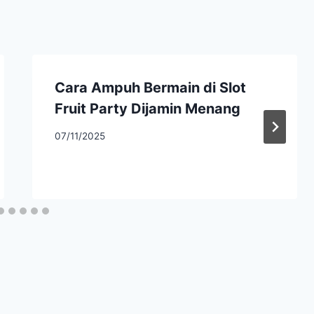
Cara Ampuh Bermain di Slot
Fruit Party Dijamin Menang
07/11/2025