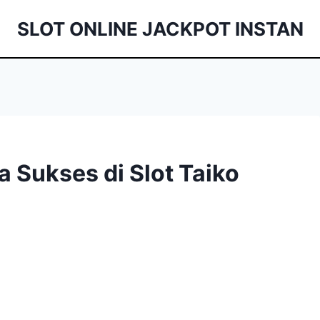
SLOT ONLINE JACKPOT INSTAN
 Sukses di Slot Taiko