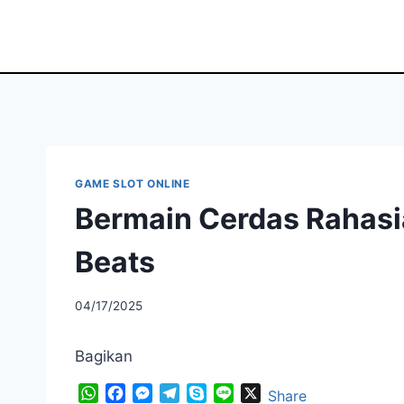
Skip
to
content
GAME SLOT ONLINE
Bermain Cerdas Rahasia
Beats
04/17/2025
Bagikan
W
F
M
T
S
L
X
Share