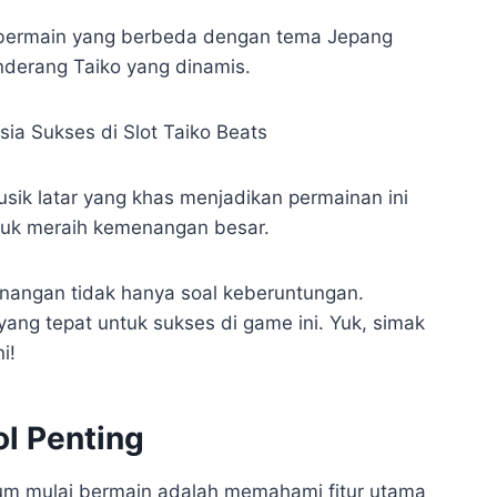
 bermain yang berbeda dengan tema Jepang
nderang Taiko yang dinamis.
sik latar yang khas menjadikan permainan ini
ntuk meraih kemenangan besar.
enangan tidak hanya soal keberuntungan.
yang tepat untuk sukses di game ini. Yuk, simak
i!
ol Penting
um mulai bermain adalah memahami fitur utama