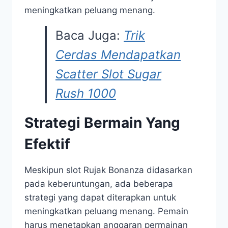
meningkatkan peluang menang.
Baca Juga:
Trik
Cerdas Mendapatkan
Scatter Slot Sugar
Rush 1000
Strategi Bermain Yang
Efektif
Meskipun slot Rujak Bonanza didasarkan
pada keberuntungan, ada beberapa
strategi yang dapat diterapkan untuk
meningkatkan peluang menang. Pemain
harus menetapkan anggaran permainan