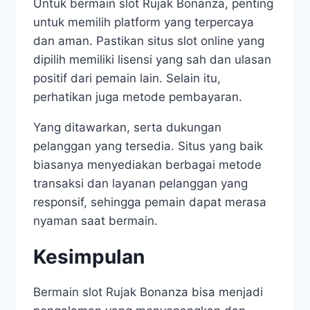
Untuk bermain slot Rujak Bonanza, penting
untuk memilih platform yang terpercaya
dan aman. Pastikan situs slot online yang
dipilih memiliki lisensi yang sah dan ulasan
positif dari pemain lain. Selain itu,
perhatikan juga metode pembayaran.
Yang ditawarkan, serta dukungan
pelanggan yang tersedia. Situs yang baik
biasanya menyediakan berbagai metode
transaksi dan layanan pelanggan yang
responsif, sehingga pemain dapat merasa
nyaman saat bermain.
Kesimpulan
Bermain slot Rujak Bonanza bisa menjadi