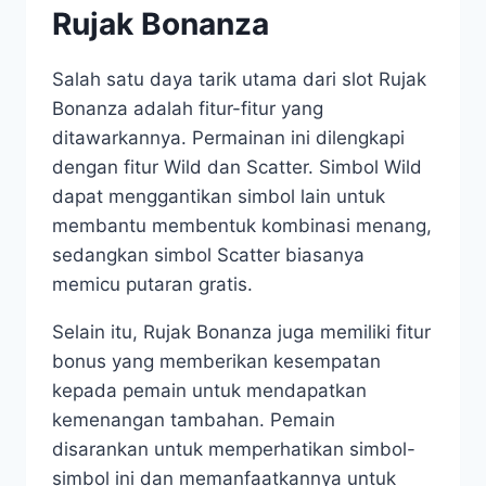
Rujak Bonanza
Salah satu daya tarik utama dari slot Rujak
Bonanza adalah fitur-fitur yang
ditawarkannya. Permainan ini dilengkapi
dengan fitur Wild dan Scatter. Simbol Wild
dapat menggantikan simbol lain untuk
membantu membentuk kombinasi menang,
sedangkan simbol Scatter biasanya
memicu putaran gratis.
Selain itu, Rujak Bonanza juga memiliki fitur
bonus yang memberikan kesempatan
kepada pemain untuk mendapatkan
kemenangan tambahan. Pemain
disarankan untuk memperhatikan simbol-
simbol ini dan memanfaatkannya untuk