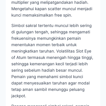
multiplier yang melipatgandakan hadiah.
Mengetahui kapan scatter muncul menjadi
kunci memaksimalkan free spin.
Simbol sakral tertentu muncul lebih sering
di gulungan tengah, sehingga mengamati
frekuensinya memungkinkan pemain
menentukan momen terbaik untuk
meningkatkan taruhan. Volatilitas Slot Eye
of Atum termasuk menengah hingga tinggi,
sehingga kemenangan kecil terjadi lebih
sering sebelum hadiah besar muncul.
Pemain yang memahami simbol kunci
dapat menyesuaikan taruhan agar modal
tetap aman sambil menunggu peluang
jackpot.