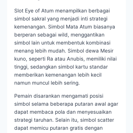
Slot Eye of Atum menampilkan berbagai
simbol sakral yang menjadi inti strategi
kemenangan. Simbol Mata Atum biasanya
berperan sebagai wild, menggantikan
simbol lain untuk membentuk kombinasi
menang lebih mudah. Simbol dewa Mesir
kuno, seperti Ra atau Anubis, memiliki nilai
tinggi, sedangkan simbol kartu standar
memberikan kemenangan lebih kecil
namun muncul lebih sering.
Pemain disarankan mengamati posisi
simbol selama beberapa putaran awal agar
dapat membaca pola dan menyesuaikan
strategi taruhan. Selain itu, simbol scatter
dapat memicu putaran gratis dengan