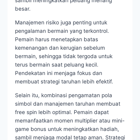
sambil meningkatkan peluang menang
besar.
Manajemen risiko juga penting untuk
pengalaman bermain yang terkontrol.
Pemain harus menetapkan batas
kemenangan dan kerugian sebelum
bermain, sehingga tidak tergoda untuk
terus bermain saat peluang kecil.
Pendekatan ini menjaga fokus dan
membuat strategi taruhan lebih efektif.
Selain itu, kombinasi pengamatan pola
simbol dan manajemen taruhan membuat
free spin lebih optimal. Pemain dapat
memanfaatkan momen multiplier atau mini-
game bonus untuk meningkatkan hadiah,
sambil menjaga modal tetap aman. Strategi