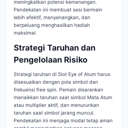
meningkatkan potensi kemenangan.
Pendekatan ini membuat sesi bermain
lebih efektif, menyenangkan, dan
berpeluang menghasilkan hadiah
maksimal.
Strategi Taruhan dan
Pengelolaan Risiko
Strategi taruhan di Slot Eye of Atum harus
disesuaikan dengan pola simbol dan
frekuensi free spin. Pemain disarankan
menaikkan taruhan saat simbol Mata Atum
atau multiplier aktif, dan menurunkan
taruhan saat simbol jarang muncul.
Pendekatan ini menjaga modal tetap aman