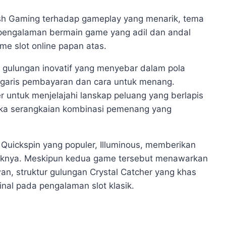
sh Gaming terhadap gameplay yang menarik, tema
n pengalaman bermain game yang adil dan andal
e slot online papan atas.
 gulungan inovatif yang menyebar dalam pola
garis pembayaran dan cara untuk menang.
 untuk menjelajahi lanskap peluang yang berlapis
buka serangkaian kombinasi pemenang yang
Quickspin yang populer, Illuminous, memberikan
iknya. Meskipun kedua game tersebut menawarkan
n, struktur gulungan Crystal Catcher yang khas
al pada pengalaman slot klasik.