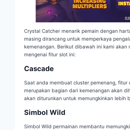
Crystal Catcher menarik pemain dengan harta
masing dirancang untuk memperkaya pengal
kemenangan. Berikut dibawah ini kami akan 
mengenai fitur slot ini:
Cascade
Saat anda membuat cluster pemenang, fitur 
merupakan bagian dari kemenangan akan dih
akan diturunkan untuk memungkinkan lebih
Simbol Wild
Simbol Wild permainan membantu memungki