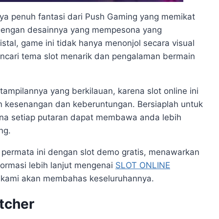
arya penuh fantasi dari Push Gaming yang memikat
. Dengan desainnya yang mempesona yang
al, game ini tidak hanya menonjol secara visual
mencari tema slot menarik dan pengalaman bermain
 tampilannya yang berkilauan, karena slot online ini
an kesenangan dan keberuntungan. Bersiaplah untuk
mana setiap putaran dapat membawa anda lebih
ng.
 permata ini dengan slot demo gratis, menawarkan
nformasi lebih lanjut mengenai
SLOT ONLINE
a kami akan membahas keseluruhannya.
atcher