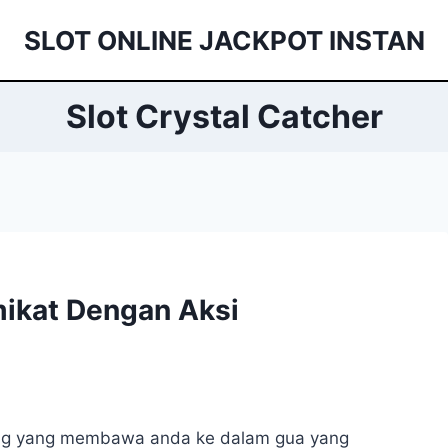
SLOT ONLINE JACKPOT INSTAN
Slot Crystal Catcher
mikat Dengan Aksi
ing yang membawa anda ke dalam gua yang