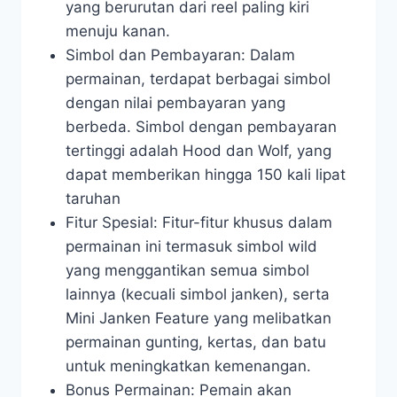
yang berurutan dari reel paling kiri
menuju kanan.
Simbol dan Pembayaran: Dalam
permainan, terdapat berbagai simbol
dengan nilai pembayaran yang
berbeda. Simbol dengan pembayaran
tertinggi adalah Hood dan Wolf, yang
dapat memberikan hingga 150 kali lipat
taruhan
Fitur Spesial: Fitur-fitur khusus dalam
permainan ini termasuk simbol wild
yang menggantikan semua simbol
lainnya (kecuali simbol janken), serta
Mini Janken Feature yang melibatkan
permainan gunting, kertas, dan batu
untuk meningkatkan kemenangan.
Bonus Permainan: Pemain akan