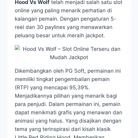
Hood Vs Wolf
telah menjadi salah satu slot
online yang paling menarik perhatian di
kalangan pemain. Dengan pengaturan 5-
reel dan 30 paylines yang menawarkan
peluang besar untuk meraih jackpot.​
Dikembangkan oleh PG Soft, permainan ini
memiliki tingkat pengembalian pemain
(RTP) yang mencapai 95,39%.
Menjadikannya pilihan yang menarik bagi
para penjudi. Dalam permainan ini, pemain
dapat menikmati grafis yang menawan dan
animasi yang halus. Yang disajikan dengan
tema yang terinspirasi dari kisah klasik
Little Red Riding Hood. Memberikan