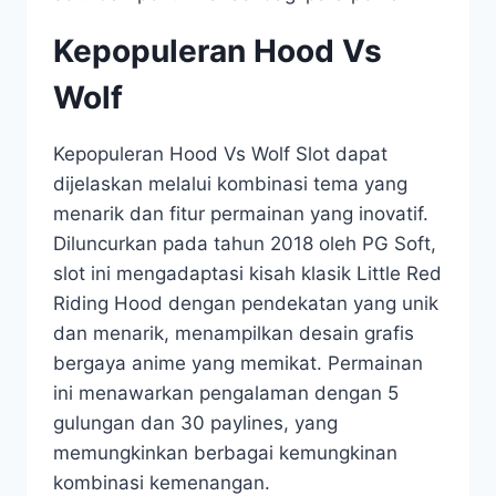
Kepopuleran Hood Vs
Wolf
Kepopuleran Hood Vs Wolf Slot dapat
dijelaskan melalui kombinasi tema yang
menarik dan fitur permainan yang inovatif.
Diluncurkan pada tahun 2018 oleh PG Soft,
slot ini mengadaptasi kisah klasik Little Red
Riding Hood dengan pendekatan yang unik
dan menarik, menampilkan desain grafis
bergaya anime yang memikat. Permainan
ini menawarkan pengalaman dengan 5
gulungan dan 30 paylines, yang
memungkinkan berbagai kemungkinan
kombinasi kemenangan.