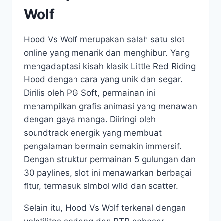
Wolf
Hood Vs Wolf merupakan salah satu slot
online yang menarik dan menghibur. Yang
mengadaptasi kisah klasik Little Red Riding
Hood dengan cara yang unik dan segar.
Dirilis oleh PG Soft, permainan ini
menampilkan grafis animasi yang menawan
dengan gaya manga. Diiringi oleh
soundtrack energik yang membuat
pengalaman bermain semakin immersif.
Dengan struktur permainan 5 gulungan dan
30 paylines, slot ini menawarkan berbagai
fitur, termasuk simbol wild dan scatter.
Selain itu, Hood Vs Wolf terkenal dengan
volatilitas sedang dan RTP sebesar