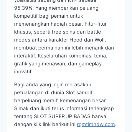
95,39%. Yang memberikan peluang
kompetitif bagi pemain untuk
memenangkan hadiah besar. Fitur-fitur
khusus, seperti free spins dan battle
modes antara karakter Hood dan Wolf,
membuat permainan ini lebih menarik dan
interaktif. Keseluruhan kombinasi tema,
grafik yang menawan, dan gameplay
inovatif.
Bagi anda yang ingin merasakan
petualangan di dunia Slot sambil
berpeluang meraih kemenangan besar.
Simak dan ikuti terus informasi terlengkap
tentang SLOT SUPER JP BADAS hanya
dengan klik link berikut ini
rqmtimndw.com
.