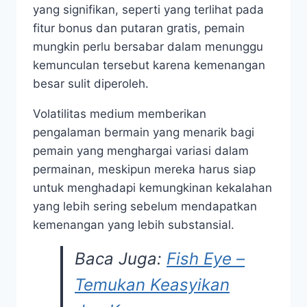
yang signifikan, seperti yang terlihat pada
fitur bonus dan putaran gratis, pemain
mungkin perlu bersabar dalam menunggu
kemunculan tersebut karena kemenangan
besar sulit diperoleh.
Volatilitas medium memberikan
pengalaman bermain yang menarik bagi
pemain yang menghargai variasi dalam
permainan, meskipun mereka harus siap
untuk menghadapi kemungkinan kekalahan
yang lebih sering sebelum mendapatkan
kemenangan yang lebih substansial.
Baca Juga:
Fish Eye –
Temukan Keasyikan