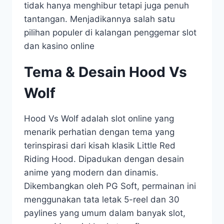
tidak hanya menghibur tetapi juga penuh
tantangan. Menjadikannya salah satu
pilihan populer di kalangan penggemar slot
dan kasino online
Tema & Desain Hood Vs
Wolf
Hood Vs Wolf adalah slot online yang
menarik perhatian dengan tema yang
terinspirasi dari kisah klasik Little Red
Riding Hood. Dipadukan dengan desain
anime yang modern dan dinamis.
Dikembangkan oleh PG Soft, permainan ini
menggunakan tata letak 5-reel dan 30
paylines yang umum dalam banyak slot,