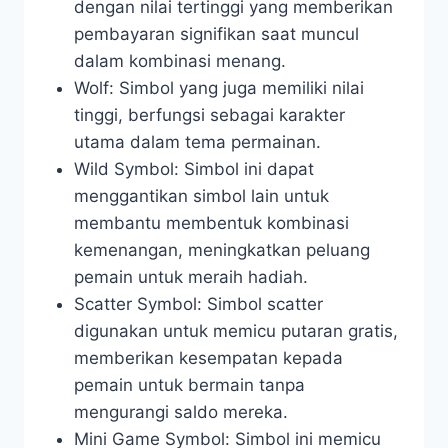
dengan nilai tertinggi yang memberikan
pembayaran signifikan saat muncul
dalam kombinasi menang.
Wolf: Simbol yang juga memiliki nilai
tinggi, berfungsi sebagai karakter
utama dalam tema permainan.
Wild Symbol: Simbol ini dapat
menggantikan simbol lain untuk
membantu membentuk kombinasi
kemenangan, meningkatkan peluang
pemain untuk meraih hadiah.
Scatter Symbol: Simbol scatter
digunakan untuk memicu putaran gratis,
memberikan kesempatan kepada
pemain untuk bermain tanpa
mengurangi saldo mereka.
Mini Game Symbol: Simbol ini memicu