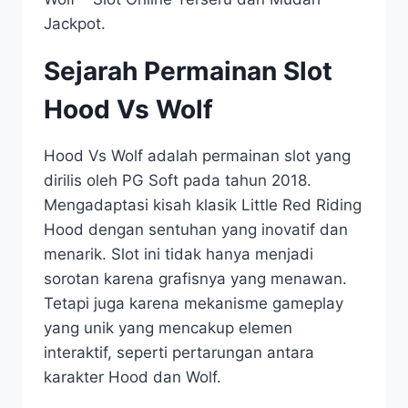
Jackpot.
Sejarah Permainan Slot
Hood Vs Wolf
Hood Vs Wolf adalah permainan slot yang
dirilis oleh PG Soft pada tahun 2018.
Mengadaptasi kisah klasik Little Red Riding
Hood dengan sentuhan yang inovatif dan
menarik. Slot ini tidak hanya menjadi
sorotan karena grafisnya yang menawan.
Tetapi juga karena mekanisme gameplay
yang unik yang mencakup elemen
interaktif, seperti pertarungan antara
karakter Hood dan Wolf.