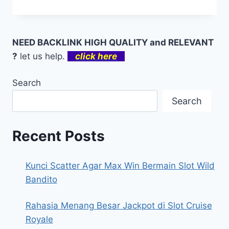
NEED BACKLINK HIGH QUALITY and RELEVANT
?
let us help.
click here
Search
Search
Recent Posts
Kunci Scatter Agar Max Win Bermain Slot Wild
Bandito
Rahasia Menang Besar Jackpot di Slot Cruise
Royale