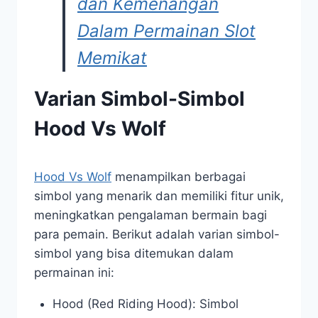
dan Kemenangan
Dalam Permainan Slot
Memikat
Varian Simbol-Simbol
Hood Vs Wolf
Hood Vs Wolf
menampilkan berbagai
simbol yang menarik dan memiliki fitur unik,
meningkatkan pengalaman bermain bagi
para pemain. Berikut adalah varian simbol-
simbol yang bisa ditemukan dalam
permainan ini:
Hood (Red Riding Hood): Simbol