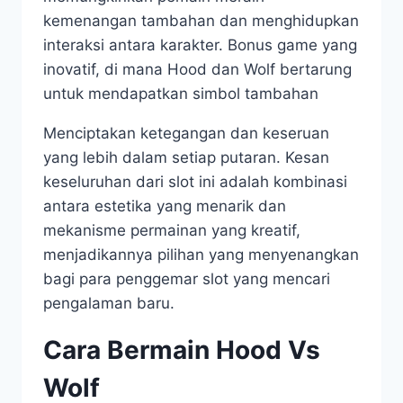
kemenangan tambahan dan menghidupkan
interaksi antara karakter. Bonus game yang
inovatif, di mana Hood dan Wolf bertarung
untuk mendapatkan simbol tambahan
Menciptakan ketegangan dan keseruan
yang lebih dalam setiap putaran. Kesan
keseluruhan dari slot ini adalah kombinasi
antara estetika yang menarik dan
mekanisme permainan yang kreatif,
menjadikannya pilihan yang menyenangkan
bagi para penggemar slot yang mencari
pengalaman baru.
Cara Bermain Hood Vs
Wolf