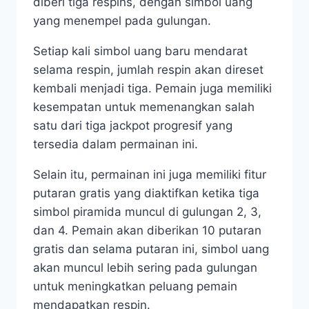
diberi tiga respins, dengan simbol uang
yang menempel pada gulungan.
Setiap kali simbol uang baru mendarat
selama respin, jumlah respin akan direset
kembali menjadi tiga. Pemain juga memiliki
kesempatan untuk memenangkan salah
satu dari tiga jackpot progresif yang
tersedia dalam permainan ini.
Selain itu, permainan ini juga memiliki fitur
putaran gratis yang diaktifkan ketika tiga
simbol piramida muncul di gulungan 2, 3,
dan 4. Pemain akan diberikan 10 putaran
gratis dan selama putaran ini, simbol uang
akan muncul lebih sering pada gulungan
untuk meningkatkan peluang pemain
mendapatkan respin.