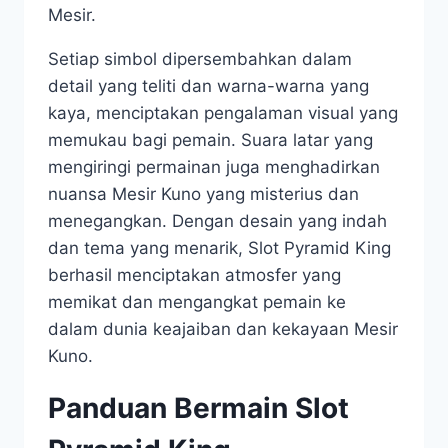
Mesir.
Setiap simbol dipersembahkan dalam
detail yang teliti dan warna-warna yang
kaya, menciptakan pengalaman visual yang
memukau bagi pemain. Suara latar yang
mengiringi permainan juga menghadirkan
nuansa Mesir Kuno yang misterius dan
menegangkan. Dengan desain yang indah
dan tema yang menarik, Slot Pyramid King
berhasil menciptakan atmosfer yang
memikat dan mengangkat pemain ke
dalam dunia keajaiban dan kekayaan Mesir
Kuno.
Panduan Bermain Slot