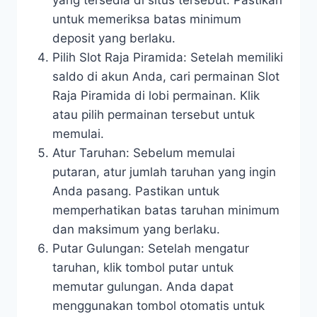
yang tersedia di situs tersebut. Pastikan
untuk memeriksa batas minimum
deposit yang berlaku.
Pilih Slot Raja Piramida: Setelah memiliki
saldo di akun Anda, cari permainan Slot
Raja Piramida di lobi permainan. Klik
atau pilih permainan tersebut untuk
memulai.
Atur Taruhan: Sebelum memulai
putaran, atur jumlah taruhan yang ingin
Anda pasang. Pastikan untuk
memperhatikan batas taruhan minimum
dan maksimum yang berlaku.
Putar Gulungan: Setelah mengatur
taruhan, klik tombol putar untuk
memutar gulungan. Anda dapat
menggunakan tombol otomatis untuk