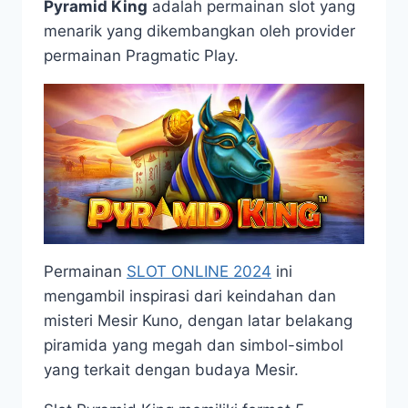
Pyramid King
adalah permainan slot yang
menarik yang dikembangkan oleh provider
permainan Pragmatic Play.
Permainan
SLOT ONLINE 2024
ini
mengambil inspirasi dari keindahan dan
misteri Mesir Kuno, dengan latar belakang
piramida yang megah dan simbol-simbol
yang terkait dengan budaya Mesir.