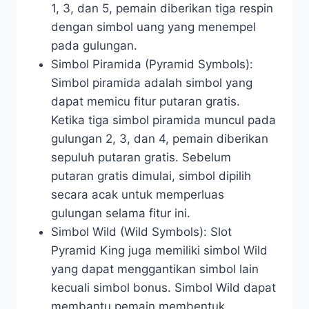
1, 3, dan 5, pemain diberikan tiga respin
dengan simbol uang yang menempel
pada gulungan.
Simbol Piramida (Pyramid Symbols):
Simbol piramida adalah simbol yang
dapat memicu fitur putaran gratis.
Ketika tiga simbol piramida muncul pada
gulungan 2, 3, dan 4, pemain diberikan
sepuluh putaran gratis. Sebelum
putaran gratis dimulai, simbol dipilih
secara acak untuk memperluas
gulungan selama fitur ini.
Simbol Wild (Wild Symbols): Slot
Pyramid King juga memiliki simbol Wild
yang dapat menggantikan simbol lain
kecuali simbol bonus. Simbol Wild dapat
membantu pemain membentuk