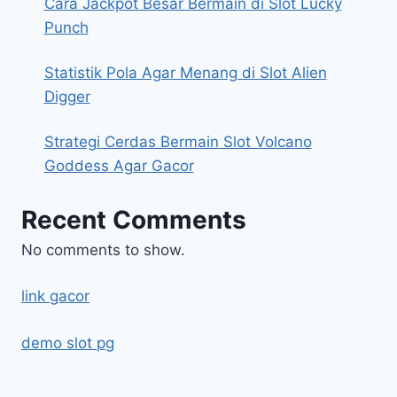
Cara Jackpot Besar Bermain di Slot Lucky
Punch
Statistik Pola Agar Menang di Slot Alien
Digger
Strategi Cerdas Bermain Slot Volcano
Goddess Agar Gacor
Recent Comments
No comments to show.
link gacor
demo slot pg