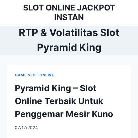
Skip
SLOT ONLINE JACKPOT
to
INSTAN
content
RTP & Volatilitas Slot
Pyramid King
GAME SLOT ONLINE
Pyramid King – Slot
Online Terbaik Untuk
Penggemar Mesir Kuno
07/17/2024