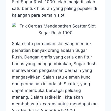
Slot Sugar Rush 1000 telah menjadi salah
satu bentuk hiburan yang paling populer di
kalangan para pemain slot.
Salah satu permainan slot yang menarik
perhatian banyak orang adalah Sugar
Rush. Dengan grafis yang ceria dan fitur
bonus yang menggembirakan, Sugar Rush
menawarkan pengalaman bermain yang
mengasyikkan. Salah satu elemen kunci
dari permainan ini adalah Scatter, yang
dapat membuka berbagai peluang
menang. Dalam artikel ini, kita akan
membahas trik cerdas untuk mendapatkan
Scatter di slot Sugar Rush 1000.