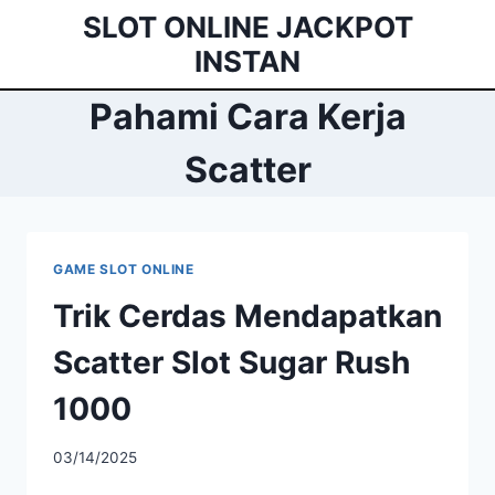
Skip
SLOT ONLINE JACKPOT
to
INSTAN
content
Pahami Cara Kerja
Scatter
GAME SLOT ONLINE
Trik Cerdas Mendapatkan
Scatter Slot Sugar Rush
1000
03/14/2025