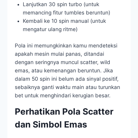
Lanjutkan 30 spin turbo (untuk
memancing fitur tumbles beruntun)
Kembali ke 10 spin manual (untuk
mengatur ulang ritme)
Pola ini memungkinkan kamu mendeteksi
apakah mesin mulai panas, ditandai
dengan seringnya muncul scatter, wild
emas, atau kemenangan beruntun. Jika
dalam 50 spin ini belum ada sinyal positif,
sebaiknya ganti waktu main atau turunkan
bet untuk menghindari kerugian besar.
Perhatikan Pola Scatter
dan Simbol Emas