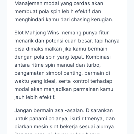
Manajemen modal yang cerdas akan
membuat pola spin lebih efektif dan
menghindari kamu dari chasing kerugian.
Slot Mahjong Wins memang punya fitur
menarik dan potensi cuan besar, tapi hanya
bisa dimaksimalkan jika kamu bermain
dengan pola spin yang tepat. Kombinasi
antara ritme spin manual dan turbo,
pengamatan simbol penting, bermain di
waktu yang ideal, serta kontrol terhadap
modal akan menjadikan permainan kamu
jauh lebih efektif.
Jangan bermain asal-asalan. Disarankan
untuk pahami polanya, ikuti ritmenya, dan
biarkan mesin slot bekerja sesuai alurnya.