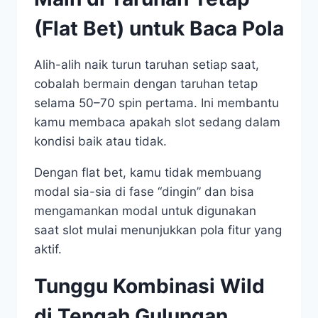
(Flat Bet) untuk Baca Pola
Alih-alih naik turun taruhan setiap saat,
cobalah bermain dengan taruhan tetap
selama 50–70 spin pertama. Ini membantu
kamu membaca apakah slot sedang dalam
kondisi baik atau tidak.
Dengan flat bet, kamu tidak membuang
modal sia-sia di fase “dingin” dan bisa
mengamankan modal untuk digunakan
saat slot mulai menunjukkan pola fitur yang
aktif.
Tunggu Kombinasi Wild
di Tengah Gulungan