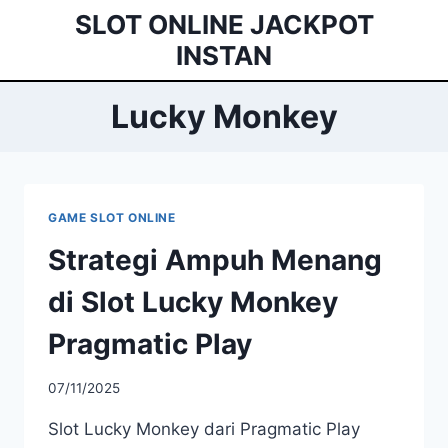
Skip
SLOT ONLINE JACKPOT
to
INSTAN
content
Lucky Monkey
GAME SLOT ONLINE
Strategi Ampuh Menang
di Slot Lucky Monkey
Pragmatic Play
07/11/2025
Slot Lucky Monkey dari Pragmatic Play