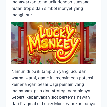
menawarkan tema unik dengan suasana
hutan tropis dan simbol monyet yang
menghibur.
Namun di balik tampilan yang lucu dan
warna-warni, game ini menyimpan potensi
kemenangan besar bagi pemain yang
memahami pola dan strategi bermainnya.
Seperti kebanyakan slot bertema hewan
dari Pragmatic, Lucky Monkey bukan hanya