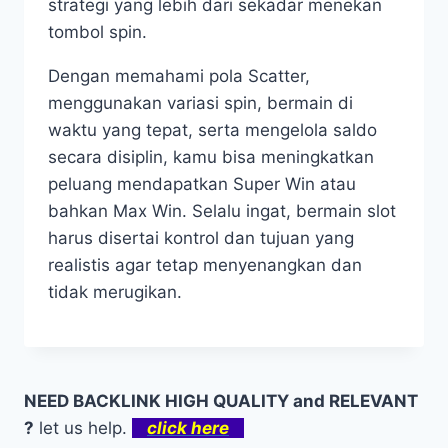
strategi yang lebih dari sekadar menekan
tombol spin.
Dengan memahami pola Scatter,
menggunakan variasi spin, bermain di
waktu yang tepat, serta mengelola saldo
secara disiplin, kamu bisa meningkatkan
peluang mendapatkan Super Win atau
bahkan Max Win. Selalu ingat, bermain slot
harus disertai kontrol dan tujuan yang
realistis agar tetap menyenangkan dan
tidak merugikan.
NEED BACKLINK HIGH QUALITY and RELEVANT
?
let us help.
click here