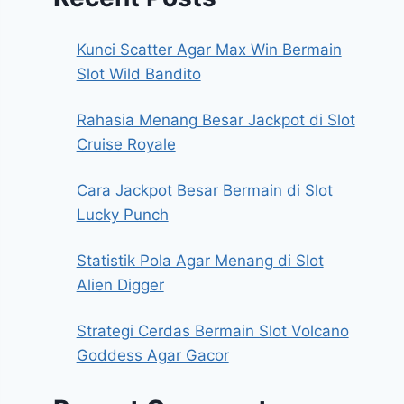
Kunci Scatter Agar Max Win Bermain
Slot Wild Bandito
Rahasia Menang Besar Jackpot di Slot
Cruise Royale
Cara Jackpot Besar Bermain di Slot
Lucky Punch
Statistik Pola Agar Menang di Slot
Alien Digger
Strategi Cerdas Bermain Slot Volcano
Goddess Agar Gacor