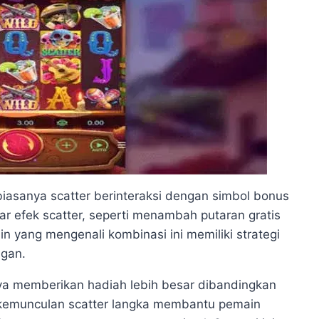
biasanya scatter berinteraksi dengan simbol bonus
ar efek scatter, seperti menambah putaran gratis
 yang mengenali kombinasi ini memiliki strategi
ngan.
anya memberikan hadiah lebih besar dibandingkan
n kemunculan scatter langka membantu pemain