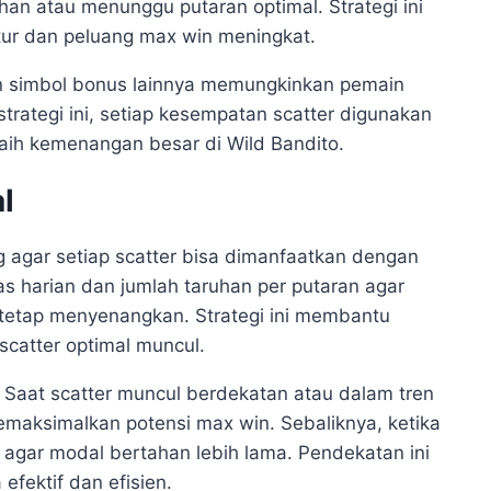
n atau menunggu putaran optimal. Strategi ini
tur dan peluang max win meningkat.
 simbol bonus lainnya memungkinkan pemain
trategi ini, setiap kesempatan scatter digunakan
aih kemenangan besar di Wild Bandito.
l
g agar setiap scatter bisa dimanfaatkan dengan
s harian dan jumlah taruhan per putaran agar
etap menyenangkan. Strategi ini membantu
scatter optimal muncul.
l. Saat scatter muncul berdekatan atau dalam tren
emaksimalkan potensi max win. Sebaliknya, ketika
i agar modal bertahan lebih lama. Pendekatan ini
fektif dan efisien.