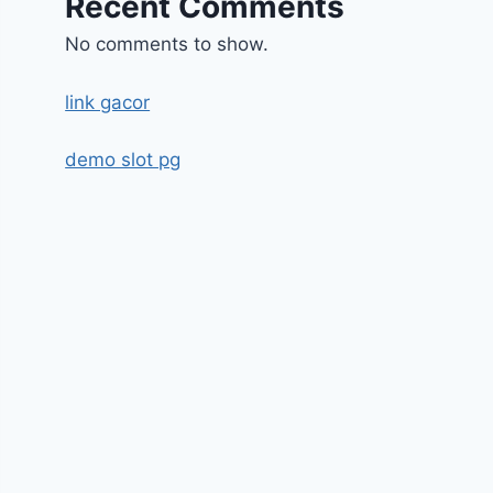
Recent Comments
No comments to show.
link gacor
demo slot pg