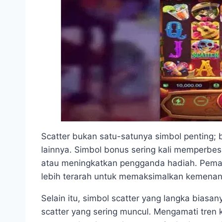
Scatter bukan satu-satunya simbol penting; 
lainnya. Simbol bonus sering kali memperbes
atau meningkatkan pengganda hadiah. Pemain
lebih terarah untuk memaksimalkan kemena
Selain itu, simbol scatter yang langka bias
scatter yang sering muncul. Mengamati tre