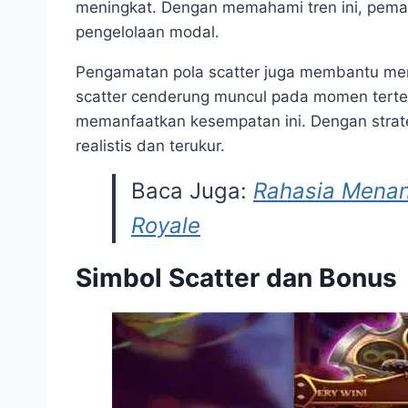
meningkat. Dengan memahami tren ini, pema
pengelolaan modal.
Pengamatan pola scatter juga membantu men
scatter cenderung muncul pada momen terten
memanfaatkan kesempatan ini. Dengan strateg
realistis dan terukur.
Baca Juga:
Rahasia Menang
Royale
Simbol Scatter dan Bonus