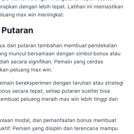
terapkan dengan lebih tepat. Latihan ini memastikan
eluang max win meningkat.
 Putaran
nus dan putaran tambahan membuat pendekatan
r yang muncul bersamaan dengan simbol bonus atau
iah secara signifikan. Pemain yang cerdas
kan peluang max win.
emain bereksperimen dengan taruhan atau strategi
us secara tepat, setiap putaran scatter bisa
membuat peluang meraih max win lebih tinggi dan
lolaan modal, dan pemanfaatan bonus membuat
uktif. Pemain yang disiplin dan terencana mampu