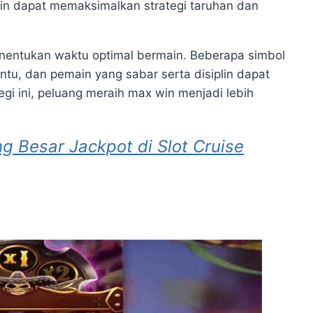
in dapat memaksimalkan strategi taruhan dan
entukan waktu optimal bermain. Beberapa simbol
tu, dan pemain yang sabar serta disiplin dapat
i ini, peluang meraih max win menjadi lebih
 Besar Jackpot di Slot Cruise