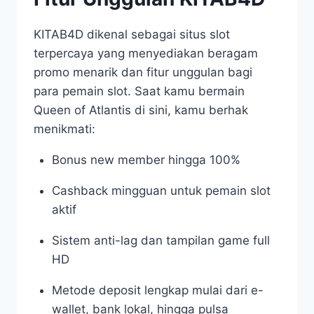
KITAB4D dikenal sebagai situs slot
terpercaya yang menyediakan beragam
promo menarik dan fitur unggulan bagi
para pemain slot. Saat kamu bermain
Queen of Atlantis di sini, kamu berhak
menikmati:
Bonus new member hingga 100%
Cashback mingguan untuk pemain slot
aktif
Sistem anti-lag dan tampilan game full
HD
Metode deposit lengkap mulai dari e-
wallet, bank lokal, hingga pulsa