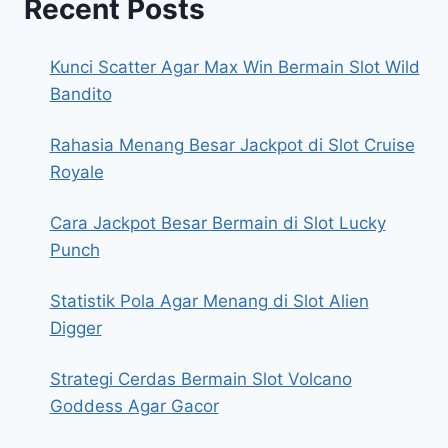
Recent Posts
Kunci Scatter Agar Max Win Bermain Slot Wild
Bandito
Rahasia Menang Besar Jackpot di Slot Cruise
Royale
Cara Jackpot Besar Bermain di Slot Lucky
Punch
Statistik Pola Agar Menang di Slot Alien
Digger
Strategi Cerdas Bermain Slot Volcano
Goddess Agar Gacor