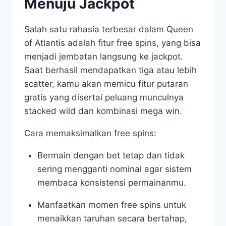
Menuju Jackpot
Salah satu rahasia terbesar dalam Queen
of Atlantis adalah fitur free spins, yang bisa
menjadi jembatan langsung ke jackpot.
Saat berhasil mendapatkan tiga atau lebih
scatter, kamu akan memicu fitur putaran
gratis yang disertai peluang munculnya
stacked wild dan kombinasi mega win.
Cara memaksimalkan free spins:
Bermain dengan bet tetap dan tidak
sering mengganti nominal agar sistem
membaca konsistensi permainanmu.
Manfaatkan momen free spins untuk
menaikkan taruhan secara bertahap,