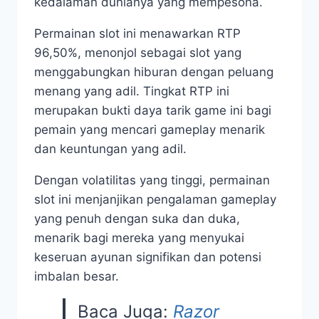
kedalaman dunianya yang mempesona.
Permainan slot ini menawarkan RTP
96,50%, menonjol sebagai slot yang
menggabungkan hiburan dengan peluang
menang yang adil. Tingkat RTP ini
merupakan bukti daya tarik game ini bagi
pemain yang mencari gameplay menarik
dan keuntungan yang adil.
Dengan volatilitas yang tinggi, permainan
slot ini menjanjikan pengalaman gameplay
yang penuh dengan suka dan duka,
menarik bagi mereka yang menyukai
keseruan ayunan signifikan dan potensi
imbalan besar.
Baca Juga:
Razor