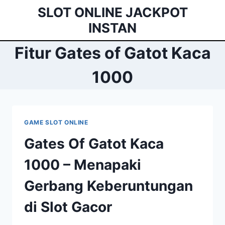
Skip
SLOT ONLINE JACKPOT
to
INSTAN
content
Fitur Gates of Gatot Kaca
1000
GAME SLOT ONLINE
Gates Of Gatot Kaca
1000 – Menapaki
Gerbang Keberuntungan
di Slot Gacor