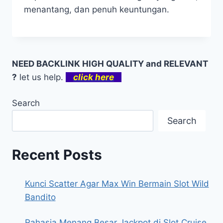
menantang, dan penuh keuntungan.
NEED BACKLINK HIGH QUALITY and RELEVANT
?
let us help.
click here
Search
Search
Recent Posts
Kunci Scatter Agar Max Win Bermain Slot Wild
Bandito
Rahasia Menang Besar Jackpot di Slot Cruise