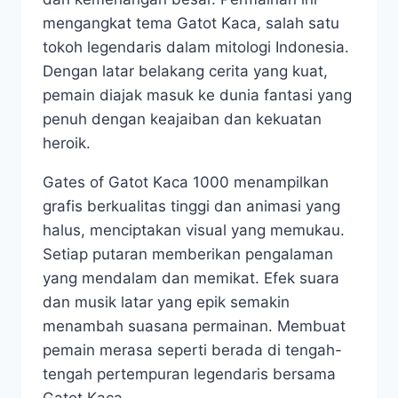
mengangkat tema Gatot Kaca, salah satu
tokoh legendaris dalam mitologi Indonesia.
Dengan latar belakang cerita yang kuat,
pemain diajak masuk ke dunia fantasi yang
penuh dengan keajaiban dan kekuatan
heroik.
Gates of Gatot Kaca 1000 menampilkan
grafis berkualitas tinggi dan animasi yang
halus, menciptakan visual yang memukau.
Setiap putaran memberikan pengalaman
yang mendalam dan memikat. Efek suara
dan musik latar yang epik semakin
menambah suasana permainan. Membuat
pemain merasa seperti berada di tengah-
tengah pertempuran legendaris bersama
Gatot Kaca.