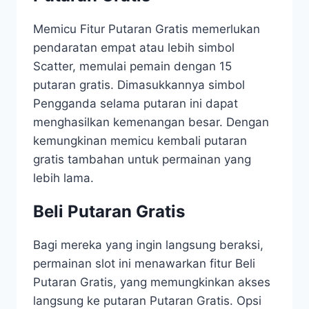
Memicu Fitur Putaran Gratis memerlukan
pendaratan empat atau lebih simbol
Scatter, memulai pemain dengan 15
putaran gratis. Dimasukkannya simbol
Pengganda selama putaran ini dapat
menghasilkan kemenangan besar. Dengan
kemungkinan memicu kembali putaran
gratis tambahan untuk permainan yang
lebih lama.
Beli Putaran Gratis
Bagi mereka yang ingin langsung beraksi,
permainan slot ini menawarkan fitur Beli
Putaran Gratis, yang memungkinkan akses
langsung ke putaran Putaran Gratis. Opsi