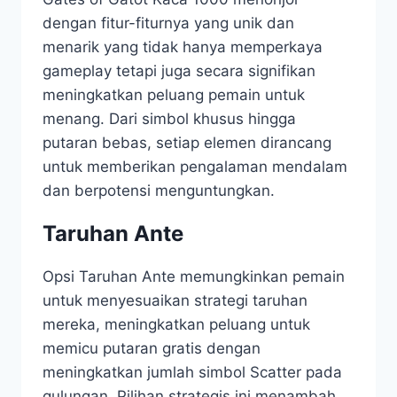
dengan fitur-fiturnya yang unik dan
menarik yang tidak hanya memperkaya
gameplay tetapi juga secara signifikan
meningkatkan peluang pemain untuk
menang. Dari simbol khusus hingga
putaran bebas, setiap elemen dirancang
untuk memberikan pengalaman mendalam
dan berpotensi menguntungkan.
Taruhan Ante
Opsi Taruhan Ante memungkinkan pemain
untuk menyesuaikan strategi taruhan
mereka, meningkatkan peluang untuk
memicu putaran gratis dengan
meningkatkan jumlah simbol Scatter pada
gulungan. Pilihan strategis ini menambah