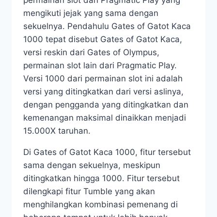
permainan slot dari Pragmatic Play yang
mengikuti jejak yang sama dengan
sekuelnya. Pendahulu Gates of Gatot Kaca
1000 tepat disebut Gates of Gatot Kaca,
versi reskin dari Gates of Olympus,
permainan slot lain dari Pragmatic Play.
Versi 1000 dari permainan slot ini adalah
versi yang ditingkatkan dari versi aslinya,
dengan pengganda yang ditingkatkan dan
kemenangan maksimal dinaikkan menjadi
15.000X taruhan.
Di Gates of Gatot Kaca 1000, fitur tersebut
sama dengan sekuelnya, meskipun
ditingkatkan hingga 1000. Fitur tersebut
dilengkapi fitur Tumble yang akan
menghilangkan kombinasi pemenang di