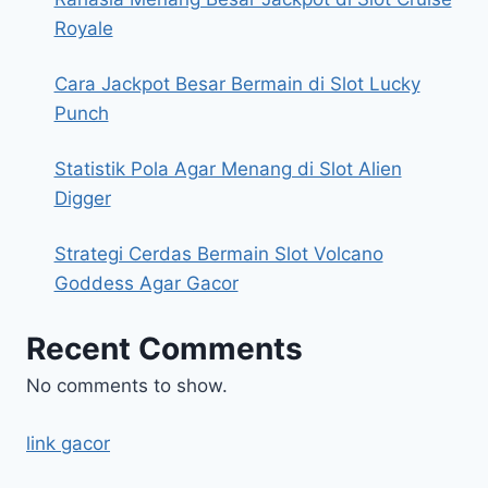
Royale
Cara Jackpot Besar Bermain di Slot Lucky
Punch
Statistik Pola Agar Menang di Slot Alien
Digger
Strategi Cerdas Bermain Slot Volcano
Goddess Agar Gacor
Recent Comments
No comments to show.
link gacor