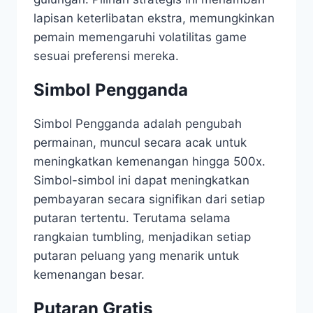
lapisan keterlibatan ekstra, memungkinkan
pemain memengaruhi volatilitas game
sesuai preferensi mereka.
Simbol Pengganda
Simbol Pengganda adalah pengubah
permainan, muncul secara acak untuk
meningkatkan kemenangan hingga 500x.
Simbol-simbol ini dapat meningkatkan
pembayaran secara signifikan dari setiap
putaran tertentu. Terutama selama
rangkaian tumbling, menjadikan setiap
putaran peluang yang menarik untuk
kemenangan besar.
Putaran Gratis