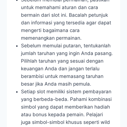
untuk memahami aturan dan cara
bermain dari slot ini. Bacalah petunjuk
dan informasi yang tersedia agar dapat
mengerti bagaimana cara
memenangkan permainan.
Sebelum memulai putaran, tentukanlah
jumlah taruhan yang ingin Anda pasang.
Pilihlah taruhan yang sesuai dengan
keuangan Anda dan jangan terlalu
berambisi untuk memasang taruhan
besar jika Anda masih pemula.
Setiap slot memiliki sistem pembayaran
yang berbeda-beda. Pahami kombinasi
simbol yang dapat memberikan hadiah
atau bonus kepada pemain. Pelajari
juga simbol-simbol khusus seperti wild