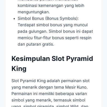
kombinasi kemenangan yang lebih
menguntungkan.
Simbol Bonus (Bonus Symbols):
Terdapat simbol bonus yang muncul
pada gulungan. Simbol bonus ini dapat
memicu fitur-fitur bonus seperti respin
dan putaran gratis.
Kesimpulan Slot Pyramid
King
Slot Pyramid King adalah permainan slot
yang menarik dengan tema Mesir Kuno.
Permainan ini memiliki beberapa varian
simbol yang menarik, termasuk simbol
uang, simbol piramida, simbol Wild, dan