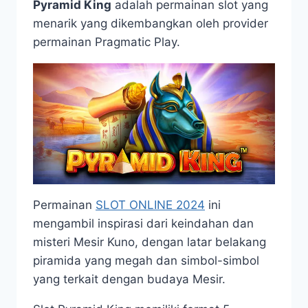
Pyramid King
adalah permainan slot yang
menarik yang dikembangkan oleh provider
permainan Pragmatic Play.
Permainan
SLOT ONLINE 2024
ini
mengambil inspirasi dari keindahan dan
misteri Mesir Kuno, dengan latar belakang
piramida yang megah dan simbol-simbol
yang terkait dengan budaya Mesir.