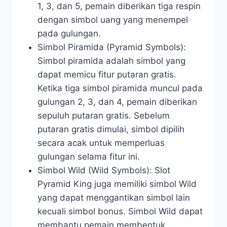
1, 3, dan 5, pemain diberikan tiga respin
dengan simbol uang yang menempel
pada gulungan.
Simbol Piramida (Pyramid Symbols):
Simbol piramida adalah simbol yang
dapat memicu fitur putaran gratis.
Ketika tiga simbol piramida muncul pada
gulungan 2, 3, dan 4, pemain diberikan
sepuluh putaran gratis. Sebelum
putaran gratis dimulai, simbol dipilih
secara acak untuk memperluas
gulungan selama fitur ini.
Simbol Wild (Wild Symbols): Slot
Pyramid King juga memiliki simbol Wild
yang dapat menggantikan simbol lain
kecuali simbol bonus. Simbol Wild dapat
membantu pemain membentuk