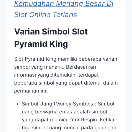
Kemudahan Menang Besar Di
Slot Online Terlaris
Varian Simbol Slot
Pyramid King
Slot Pyramid King memiliki beberapa varian
simbol yang menarik. Berdasarkan
informasi yang ditemukan, terdapat
beberapa simbol yang dapat ditemui dalam
permainan ini:
Simbol Uang (Money Symbols): Simbol
uang berwarna emas adalah simbol
yang dapat memicu fitur Respin. Ketika
tiga simbol uang muncul pada gulungan