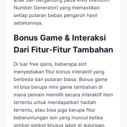
acak dan bergantung pada RNG (Random
Number Generator) yang memastikan
setiap putaran bebas pengaruh hasil
sebelumnya.
Bonus Game & Interaksi
Dari Fitur-Fitur Tambahan
Di luar free spins, beberapa slot
menyediakan fitur bonus interaktif yang
berbeda dari putaran biasa. Bonus game
ini bisa berupa mini game tambahan di
mana pemain memilih secara interaktif item
tertentu untuk mendapatkan hadiah
tertentu, atau bisa juga berupa fitur
keberuntungan lain yang muncul ketika
simbol-simbol khusus jatuh di gulungan.