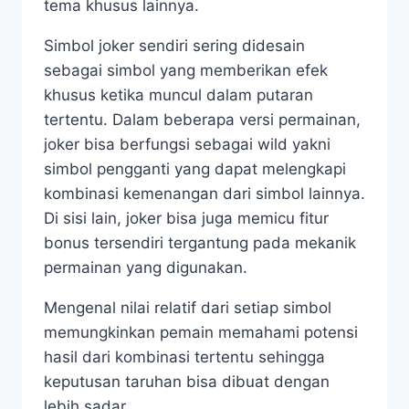
tema khusus lainnya.
Simbol joker sendiri sering didesain
sebagai simbol yang memberikan efek
khusus ketika muncul dalam putaran
tertentu. Dalam beberapa versi permainan,
joker bisa berfungsi sebagai wild yakni
simbol pengganti yang dapat melengkapi
kombinasi kemenangan dari simbol lainnya.
Di sisi lain, joker bisa juga memicu fitur
bonus tersendiri tergantung pada mekanik
permainan yang digunakan.
Mengenal nilai relatif dari setiap simbol
memungkinkan pemain memahami potensi
hasil dari kombinasi tertentu sehingga
keputusan taruhan bisa dibuat dengan
lebih sadar.