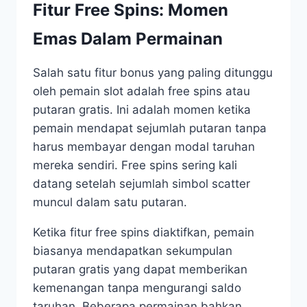
Fitur Free Spins: Momen
Emas Dalam Permainan
Salah satu fitur bonus yang paling ditunggu
oleh pemain slot adalah free spins atau
putaran gratis. Ini adalah momen ketika
pemain mendapat sejumlah putaran tanpa
harus membayar dengan modal taruhan
mereka sendiri. Free spins sering kali
datang setelah sejumlah simbol scatter
muncul dalam satu putaran.
Ketika fitur free spins diaktifkan, pemain
biasanya mendapatkan sekumpulan
putaran gratis yang dapat memberikan
kemenangan tanpa mengurangi saldo
taruhan. Beberapa permainan bahkan