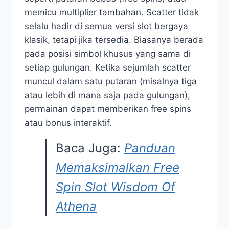
memicu multiplier tambahan. Scatter tidak
selalu hadir di semua versi slot bergaya
klasik, tetapi jika tersedia. Biasanya berada
pada posisi simbol khusus yang sama di
setiap gulungan. Ketika sejumlah scatter
muncul dalam satu putaran (misalnya tiga
atau lebih di mana saja pada gulungan),
permainan dapat memberikan free spins
atau bonus interaktif.
Baca Juga:
Panduan
Memaksimalkan Free
Spin Slot Wisdom Of
Athena