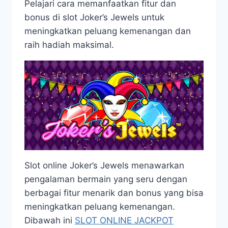
Pelajari cara memanfaatkan fitur dan
bonus di slot Joker’s Jewels untuk
meningkatkan peluang kemenangan dan
raih hadiah maksimal.
Slot online Joker’s Jewels menawarkan
pengalaman bermain yang seru dengan
berbagai fitur menarik dan bonus yang bisa
meningkatkan peluang kemenangan.
Dibawah ini
SLOT ONLINE JACKPOT