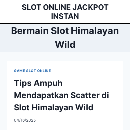
Skip
SLOT ONLINE JACKPOT
to
INSTAN
content
Bermain Slot Himalayan
Wild
GAME SLOT ONLINE
Tips Ampuh
Mendapatkan Scatter di
Slot Himalayan Wild
04/16/2025