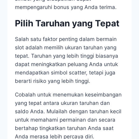
mempengaruhi bonus yang Anda terima.
Pilih Taruhan yang Tepat
Salah satu faktor penting dalam bermain
slot adalah memilih ukuran taruhan yang
tepat. Taruhan yang lebih tinggi biasanya
dapat meningkatkan peluang Anda untuk
mendapatkan simbol scatter, tetapi juga
berarti risiko yang lebih tinggi.
Cobalah untuk menemukan keseimbangan
yang tepat antara ukuran taruhan dan
saldo Anda. Mulailah dengan taruhan kecil
untuk memahami permainan dan secara
bertahap tingkatkan taruhan Anda saat
Anda merasa lebih percaya diri.