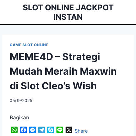
Skip
SLOT ONLINE JACKPOT
to
INSTAN
content
GAME SLOT ONLINE
MEME4D – Strategi
Mudah Meraih Maxwin
di Slot Cleo’s Wish
05/19/2025
Bagikan
W
F
M
T
S
L
X
Share