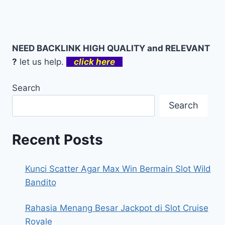
NEED BACKLINK HIGH QUALITY and RELEVANT
?
let us help.
click here
Search
Search
Recent Posts
Kunci Scatter Agar Max Win Bermain Slot Wild
Bandito
Rahasia Menang Besar Jackpot di Slot Cruise
Royale