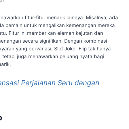
ar.
enawarkan fitur-fitur menarik lainnya. Misalnya, ada
ada pemain untuk mengalikan kemenangan mereka
ntu. Fitur ini memberikan elemen kejutan dan
enangan secara signifikan. Dengan kombinasi
ran yang bervariasi, Slot Joker Flip tak hanya
 tetapi juga menawarkan peluang nyata bagi
arik.
Sensasi Perjalanan Seru dengan
p