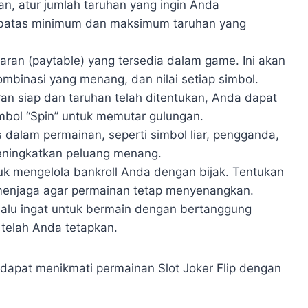
n, atur jumlah taruhan yang ingin Anda
 batas minimum dan maksimum taruhan yang
ran (paytable) yang tersedia dalam game. Ini akan
mbinasi yang menang, dan nilai setiap simbol.
an siap dan taruhan telah ditentukan, Anda dapat
bol “Spin” untuk memutar gulungan.
us dalam permainan, seperti simbol liar, pengganda,
eningkatkan peluang menang.
uk mengelola bankroll Anda dengan bijak. Tentukan
menjaga agar permainan tetap menyenangkan.
alu ingat untuk bermain dengan bertanggung
 telah Anda tetapkan.
 dapat menikmati permainan Slot Joker Flip dengan