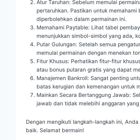
Atur Taruhan: Sebelum memulai permaina
pertaruhkan. Pastikan untuk memahami
diperbolehkan dalam permainan ini.
Memahami Paytable: Lihat tabel pembaya
menunjukkan simbol-simbol yang ada, ko
Putar Gulungan: Setelah semua pengatur
memulai permainan dengan menekan tom
Fitur Khusus: Perhatikan fitur-fitur khus
atau bonus putaran gratis yang dapat m
Manajemen Bankroll: Sangat penting unt
batas kerugian dan kemenangan untuk 
Mainkan Secara Bertanggung Jawab: Sel
jawab dan tidak melebihi anggaran yang
Dengan mengikuti langkah-langkah ini, Anda
baik. Selamat bermain!