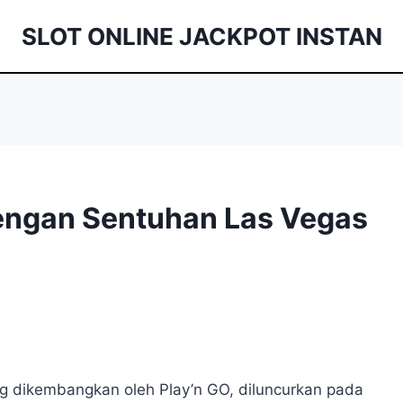
SLOT ONLINE JACKPOT INSTAN
 dengan Sentuhan Las Vegas
ng dikembangkan oleh Play’n GO, diluncurkan pada