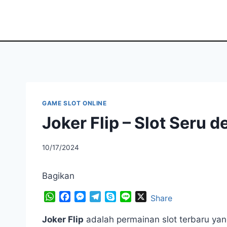
Skip
to
content
GAME SLOT ONLINE
Joker Flip – Slot Seru
10/17/2024
Bagikan
W
F
M
T
S
L
X
Share
h
a
e
e
k
i
a
c
s
l
y
n
Joker Flip
adalah permainan slot terbaru ya