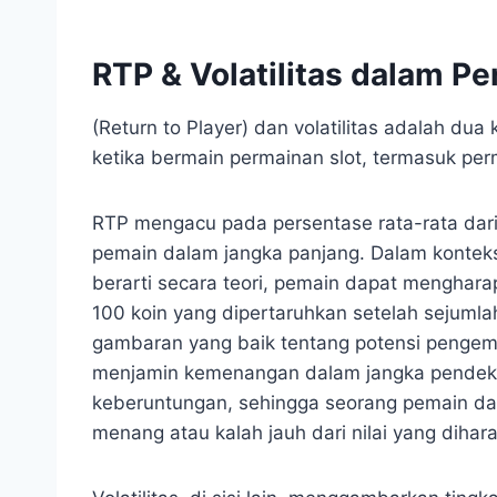
RTP & Volatilitas dalam P
(Return to Player) dan volatilitas adalah du
ketika bermain permainan slot, termasuk perm
RTP mengacu pada persentase rata-rata dari
pemain dalam jangka panjang. Dalam konte
berarti secara teori, pemain dapat menghar
100 koin yang dipertaruhkan setelah sejumla
gambaran yang baik tentang potensi pengemb
menjamin kemenangan dalam jangka pendek. H
keberuntungan, sehingga seorang pemain da
menang atau kalah jauh dari nilai yang dihar