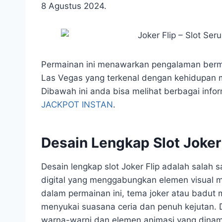
t
e
s
e
p
e
8 Agustus 2024.
s
b
e
g
e
A
o
n
r
p
o
g
a
p
k
e
m
r
Permainan ini menawarkan pengalaman berm
Las Vegas yang terkenal dengan kehidupan m
Dibawah ini anda bisa melihat berbagai info
JACKPOT INSTAN
.
Desain Lengkap Slot Joker 
Desain lengkap slot Joker Flip adalah salah 
digital yang menggabungkan elemen visual 
dalam permainan ini, tema joker atau badut 
menyukai suasana ceria dan penuh kejutan. D
warna-warni dan elemen animasi yang dinam