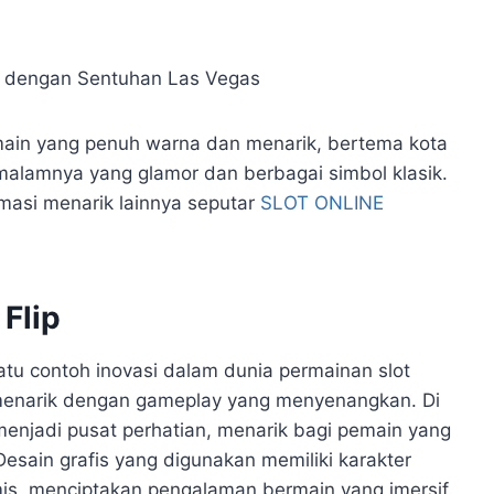
ain yang penuh warna dan menarik, bertema kota
alamnya yang glamor dan berbagai simbol klasik.
rmasi menarik lainnya seputar
SLOT ONLINE
Flip
satu contoh inovasi dalam dunia permainan slot
menarik dengan gameplay yang menyenangkan. Di
menjadi pusat perhatian, menarik bagi pemain yang
esain grafis yang digunakan memiliki karakter
is, menciptakan pengalaman bermain yang imersif.