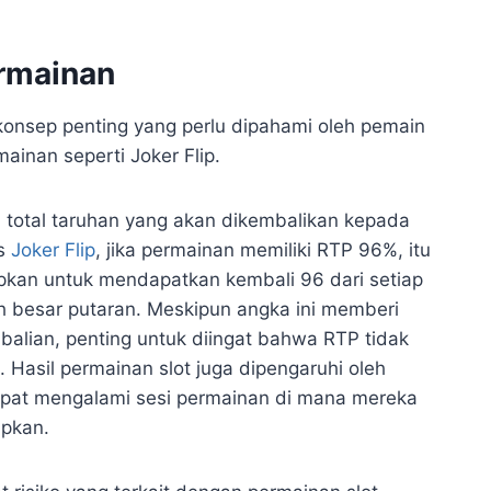
ermainan
a konsep penting yang perlu dipahami oleh pemain
ainan seperti Joker Flip.
 total taruhan yang akan dikembalikan kepada
ks
Joker Flip
, jika permainan memiliki RTP 96%, itu
apkan untuk mendapatkan kembali 96 dari setiap
h besar putaran. Meskipun angka ini memberi
alian, penting untuk diingat bahwa RTP tidak
asil permainan slot juga dipengaruhi oleh
pat mengalami sesi permainan di mana mereka
apkan.