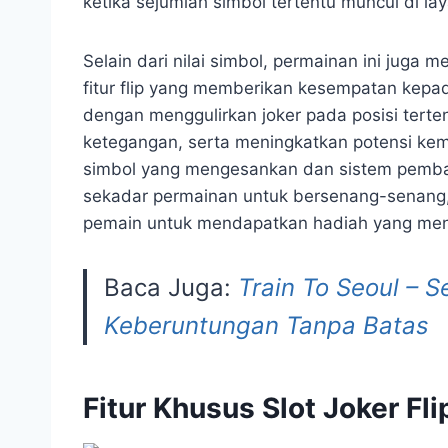
ketika sejumlah simbol tertentu muncul di lay
Selain dari nilai simbol, permainan ini juga m
fitur flip yang memberikan kesempatan kep
dengan menggulirkan joker pada posisi terte
ketegangan, serta meningkatkan potensi kem
simbol yang mengesankan dan sistem pembaya
sekadar permainan untuk bersenang-senang,
pemain untuk mendapatkan hadiah yang men
Baca Juga:
Train To Seoul – 
Keberuntungan Tanpa Batas
Fitur Khusus Slot Joker Fli