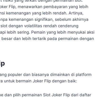
at risiko yang terkait dengan permainan slot.
 Joker Flip, menawarkan pembayaran yang lebih
nsi kemenangan yang lebih rendah. Artinya,
anpa kemenangan signifikan, sebelum akhirnya
slot dengan volatilitas rendah cenderung
pi lebih sering. Pemain yang lebih menyukai aksi
esar dan lebih tertarik pada permainan dengan
ip
yang populer dan biasanya dimainkan di platform
ra untuk bermain Joker Flip dengan baik:
 dan pilih permainan Slot Joker Flip dari daftar