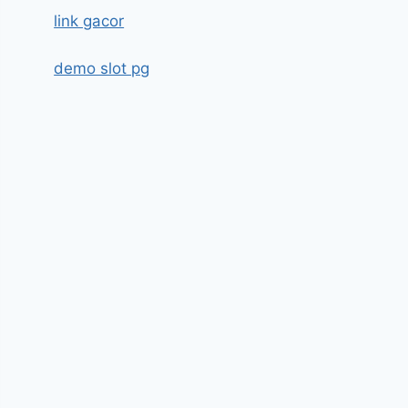
link gacor
demo slot pg