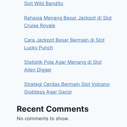
Slot Wild Bandito
Rahasia Menang Besar Jackpot di Slot
Cruise Royale
Cara Jackpot Besar Bermain di Slot
Lucky Punch
Statistik Pola Agar Menang di Slot
Alien Digger
Strategi Cerdas Bermain Slot Volcano
Goddess Agar Gacor
Recent Comments
No comments to show.