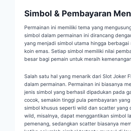
Simbol & Pembayaran Me
Permainan ini memiliki tema yang mengusung
simbol dalam permainan ini dirancang dengan 
yang menjadi simbol utama hingga berbagai s
koin emas. Setiap simbol memiliki nilai pe
besar bagi pemain untuk meraih kemenanga
Salah satu hal yang menarik dari Slot Joker 
dalam permainan. Permainan ini biasanya 
jenis simbol yang berhasil dipadukan pada 
cocok, semakin tinggi pula pembayaran yang b
simbol khusus seperti wild dan scatter yan
wild, misalnya, dapat menggantikan simbol 
pemenang, sedangkan scatter biasanya memb