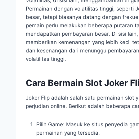
Volatilitas, di sisi lain, menggambarkan tingk
Permainan dengan volatilitas tinggi, seperti
besar, tetapi biasanya datang dengan frekue
pemain perlu melakukan beberapa putaran t
mendapatkan pembayaran besar. Di sisi lain, 
memberikan kemenangan yang lebih kecil teta
dan kesenangan dari menunggu pembayaran b
volatilitas tinggi.
Cara Bermain Slot Joker Fl
Joker Flip adalah salah satu permainan slot 
perjudian online. Berikut adalah beberapa ca
Pilih Game: Masuk ke situs penyedia game
permainan yang tersedia.