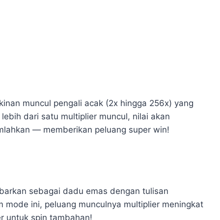
kinan muncul pengali acak (2x hingga 256x) yang
ebih dari satu multiplier muncul, nilai akan
umlahkan — memberikan peluang super win!
mbarkan sebagai dadu emas dengan tulisan
 mode ini, peluang munculnya multiplier meningkat
er untuk spin tambahan!