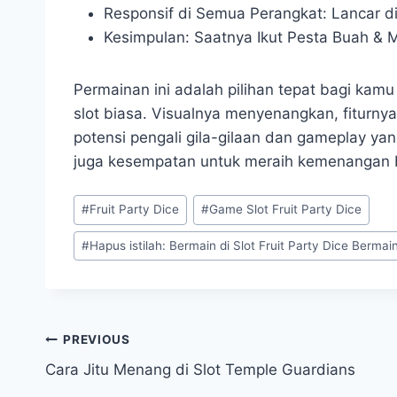
Responsif di Semua Perangkat: Lancar di
Kesimpulan: Saatnya Ikut Pesta Buah &
Permainan ini adalah pilihan tepat bagi kam
slot biasa. Visualnya menyenangkan, fitur
potensi pengali gila-gilaan dan gameplay yan
juga kesempatan untuk meraih kemenangan 
Post
#
Fruit Party Dice
#
Game Slot Fruit Party Dice
Tags:
#
Hapus istilah: Bermain di Slot Fruit Party Dice Bermain
Post
PREVIOUS
Cara Jitu Menang di Slot Temple Guardians
navigation