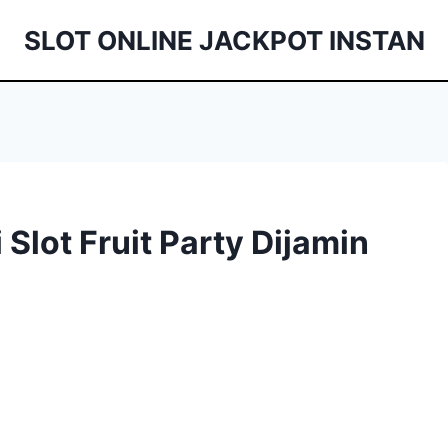
SLOT ONLINE JACKPOT INSTAN
Slot Fruit Party Dijamin