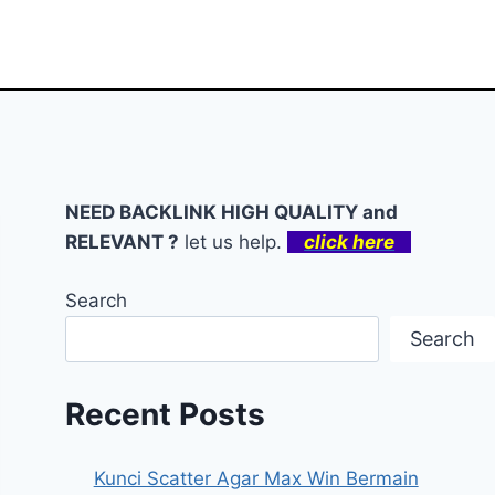
NEED BACKLINK HIGH QUALITY and
RELEVANT ?
let us help.
click here
Search
Search
Recent Posts
Kunci Scatter Agar Max Win Bermain