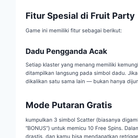
Fitur Spesial di Fruit Party
Game ini memiliki fitur sebagai berikut:
Dadu Pengganda Acak
Setiap klaster yang menang memiliki kemung
ditampilkan langsung pada simbol dadu. Jika l
dikalikan satu sama lain — bukan hanya dij
Mode Putaran Gratis
kumpulkan 3 simbol Scatter (biasanya diga
“BONUS”) untuk memicu 10 Free Spins. Dalam
drastis, dan kamu bisa mendapatkan retrigg